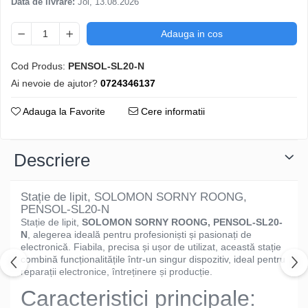
Data de livrare:
Joi, 13.08.2026
Adauga in cos
Cod Produs:
PENSOL-SL20-N
Ai nevoie de ajutor?
0724346137
Adauga la Favorite
Cere informatii
Descriere
Stație de lipit, SOLOMON SORNY ROONG,
PENSOL-SL20-N
Stație de lipit,
SOLOMON SORNY ROONG, PENSOL-SL20-
N
, alegerea ideală pentru profesioniști și pasionați de
electronică. Fiabila, precisa și ușor de utilizat, această stație
combină funcționalitățile într-un singur dispozitiv, ideal pentru
reparații electronice, întreținere și producție.
Caracteristici principale: