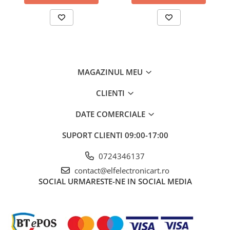
Echipament standard
Ciocan de lipit PENSOL-SR976-
IN, vârf SR-976T-B
Conectori pentru țară
Europa
Tip de element de încălzire
ceramică
Interval de temperatură al
250...480°C
MAGAZINUL MEU
ciocanului de lipit
CLIENTI
Dimensiuni
175x103x90mm
DATE COMERCIALE
Lungimea stației de lipit -
1,15 metri
plumb ciocan de lipit
SUPORT CLIENTI
09:00-17:00
Lungimea ciocanului de lipit
203 mm
0724346137
Ce conține pachetul?
contact@elfelectronicart.ro
1 x Stație de lipit SOLOMON SORNY ROONG PENSOL-SR976
SOCIAL
URMARESTE-NE IN SOCIAL MEDIA
Ciocan de lipit PENSOL-SR976-IN, vârf SR-976T-B