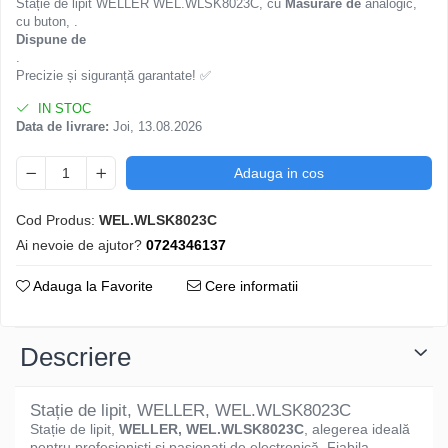
Stație de lipit WELLER WEL.WLSK8023C, cu
Masurare de
analogic,
cu buton, .
Dispune de
.
Precizie și siguranță garantate! ✅
IN STOC
Data de livrare:
Joi, 13.08.2026
Adauga in cos
Cod Produs:
WEL.WLSK8023C
Ai nevoie de ajutor?
0724346137
Adauga la Favorite
Cere informatii
Descriere
Stație de lipit, WELLER, WEL.WLSK8023C
Stație de lipit,
WELLER, WEL.WLSK8023C
, alegerea ideală
pentru profesioniști și pasionați de electronică. Fiabila,