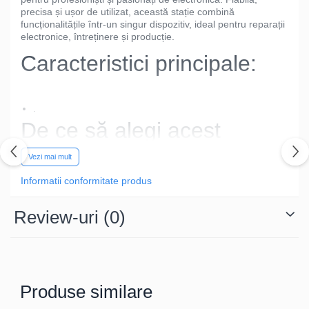
precisa și ușor de utilizat, această stație combină
funcționalitățile într-un singur dispozitiv, ideal pentru reparații
electronice, întreținere și producție.
Caracteristici principale:
.
De ce să alegi acest
model?
Vezi mai mult
Informatii conformitate produs
Este echipată cu un sistem de control analogic, cu buton al
temperaturii, operabil prin butoane, care permite ajustarea
Review-uri
(0)
rapidă și precisă a temperaturii. Stația este prevazuta cu
functionalitati ca .
Specificații Tehnice
Caracteristică
Detalii
Produse similare
Tipul
Stație de lipit
dispozitivului