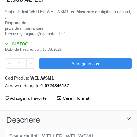
Stație de lipit WELLER WEL.WSM1, cu
Masurare de
digital, touchpad,
.
Dispune de
priză de împământare.
Precizie și siguranță garantate! ✅
IN STOC
Data de livrare:
Joi, 13.08.2026
Adauga in cos
Cod Produs:
WEL.WSM1
Ai nevoie de ajutor?
0724346137
Adauga la Favorite
Cere informatii
Descriere
Stație de lipit, WELLER, WEL.WSM1