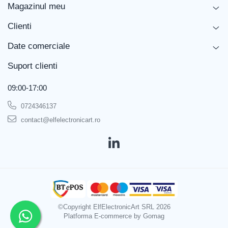
Magazinul meu
temperatură al
ciocanului de lipit
Clienti
Funcțiile stației
Economisirea automată a energiei
Date comerciale
Putere
40W
Suport clienti
Ce conține pachetul?
09:00-17:00
0724346137
1 x Stație de lipit WELLER WEL.WSM1
contact@elfelectronicart.ro
suport pentru ciocan de lipit, vârf WEL. RT-3, WEL.
Ciocan de lipit WMRP
©Copyright ElfElectronicArt SRL 2026
Platforma E-commerce by Gomag