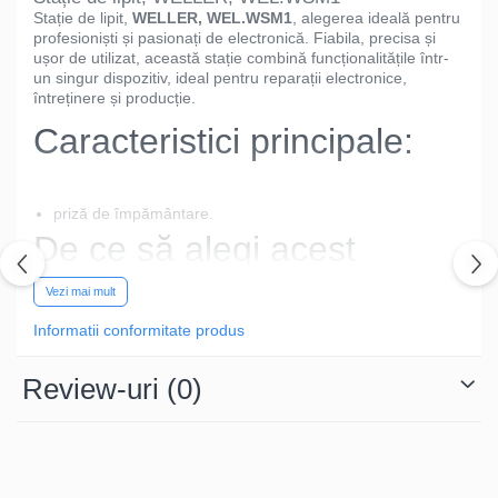
Stație de lipit,
WELLER, WEL.WSM1
, alegerea ideală pentru
profesioniști și pasionați de electronică. Fiabila, precisa și
ușor de utilizat, această stație combină funcționalitățile într-
un singur dispozitiv, ideal pentru reparații electronice,
întreținere și producție.
Caracteristici principale:
priză de împământare.
De ce să alegi acest
model?
Vezi mai mult
Informatii conformitate produs
Este echipată cu un sistem de control digital, touchpad al
temperaturii, operabil prin butoane, care permite ajustarea
Review-uri
(0)
rapidă și precisă a temperaturii. Stația este prevazuta cu
functionalitati ca priză de împământare.
Specificații Tehnice
Caracteristică
Detalii