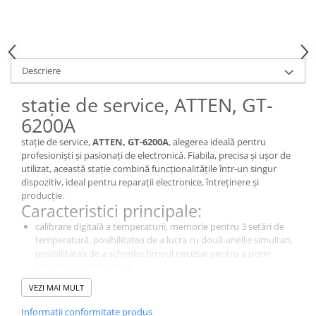
Descriere
stație de service, ATTEN, GT-
6200A
stație de service,
ATTEN, GT-6200A
, alegerea ideală pentru
profesioniști și pasionați de electronică. Fiabila, precisa și ușor de
utilizat, această stație combină funcționalitățile într-un singur
dispozitiv, ideal pentru reparații electronice, întreținere și
producție.
Caracteristici principale:
calibrare digitală a temperaturii, memorie pentru 3 setări de
temperatură, posibilitatea de a lucra cu două unelte simultan,
posibilitatea de a schimba timpul necesar pentru a porni
stand-by sau hibernare.
De ce să alegi acest model?
VEZI MAI MULT
Este echipată cu un sistem de control digital, cu butoane al
temperaturii, operabil prin butoane, care permite ajustarea
Informatii conformitate produs