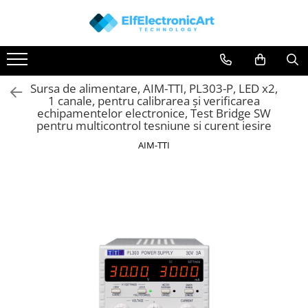
Instrumente de masura si control
Osciloscoape
Clesti Ampermetrici
Accesorii
Sursa de alimentare, AIM-TTI, PL303-P, LED x2,
Multimetre Digitale
Osciloscoape AXIOMET
1 canale, pentru calibrarea și verificarea
Scule Atelier
Osciloscoape B&K PRECISION
echipamentelor electronice, Test Bridge SW
pentru multicontrol tesniune si curent iesire
Surse de alimentare
Osciloscoape FLUKE
AIM-TTI
Termometre
Osciloscoape GW INSTEK
Testere
Osciloscoape HANTEK
Osciloscoape KEYSIGHT
Osciloscoape OWON
Osciloscoape Peaktech
Osciloscoape ROHDE & SCHWARZ
Osciloscoape TELEDYNE LECROY
Osciloscoape UNI-T