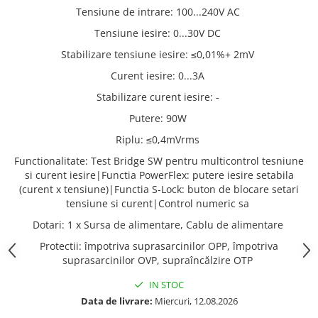
Tensiune de intrare
:
100...240V AC
Tensiune iesire
:
0...30V DC
Stabilizare tensiune iesire
:
≤0,01%+ 2mV
Curent iesire
:
0...3A
Stabilizare curent iesire
:
-
Putere
:
90W
Riplu
:
≤0,4mVrms
Functionalitate
:
Test Bridge SW pentru multicontrol tesniune
si curent iesire|Functia PowerFlex: putere iesire setabila
(curent x tensiune)|Functia S-Lock: buton de blocare setari
tensiune si curent|Control numeric sa
Dotari
:
1 x Sursa de alimentare, Cablu de alimentare
Protectii
:
împotriva suprasarcinilor OPP, împotriva
suprasarcinilor OVP, supraîncălzire OTP
IN STOC
Data de livrare:
Miercuri, 12.08.2026