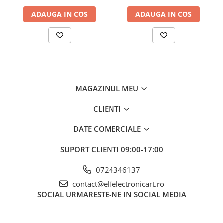
serială
Rezoluţie tensiune ieşire
1mV
ADAUGA IN COS
ADAUGA IN COS
Stabilizare tensiune iesire
≤0,01% + 2mV
Curent iesire
0...3A
Stabilizare curent iesire
-
Rezoluţie curent ieşire
0,1mA
MAGAZINUL MEU
Dimensiuni
107x131x343mm
Masa brută
6208.8 g
CLIENTI
Ce conține pachetul?
DATE COMERCIALE
1 x Sursa de alimentare AIM-TTI PL303-P
SUPORT CLIENTI
09:00-17:00
1 x Sursa de alimentare, Cablu de alimentare
0724346137
contact@elfelectronicart.ro
SOCIAL
URMARESTE-NE IN SOCIAL MEDIA