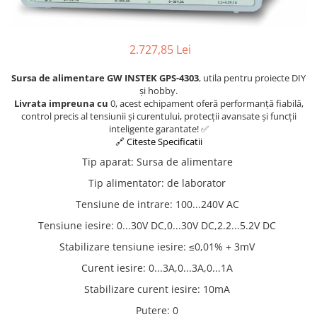
2.727,85 Lei
Sursa de alimentare GW INSTEK GPS-4303
, utila pentru proiecte DIY
și hobby.
Livrata impreuna cu
0, acest echipament oferă performanță fiabilă,
control precis al tensiunii și curentului, protecții avansate și funcții
inteligente garantate! ✅
🔗 Citeste Specificatii
Tip aparat
:
Sursa de alimentare
Tip alimentator
:
de laborator
Tensiune de intrare
:
100...240V AC
Tensiune iesire
:
0...30V DC,0...30V DC,2.2...5.2V DC
Stabilizare tensiune iesire
:
≤0,01% + 3mV
Curent iesire
:
0...3A,0...3A,0...1A
Stabilizare curent iesire
:
10mA
Putere
:
0