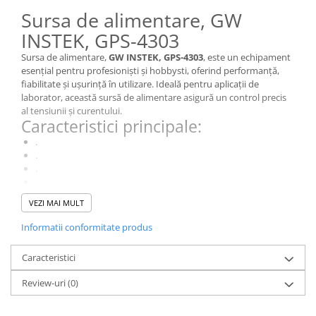
Sursa de alimentare, GW
INSTEK, GPS-4303
Sursa de alimentare,
GW INSTEK, GPS-4303
, este un echipament
esențial pentru profesioniști și hobbysti, oferind performanță,
fiabilitate și ușurință în utilizare. Ideală pentru aplicații de
laborator, această sursă de alimentare asigură un control precis
al tensiunii și curentului.
Caracteristici principale:
.
.
.
.
.
VEZI MAI MULT
.
De ce să alegi acest model?
Informatii conformitate produs
Cu o combinație ideală de
performanță, funcționalități
avansate și ușurință în utilizare
, GPS-4303 este alegerea
Caracteristici
perfectă pentru profesioniști și pasionați de electronică.
Specificații Tehnice
Review-uri
(0)
Caracteristică
Detalii