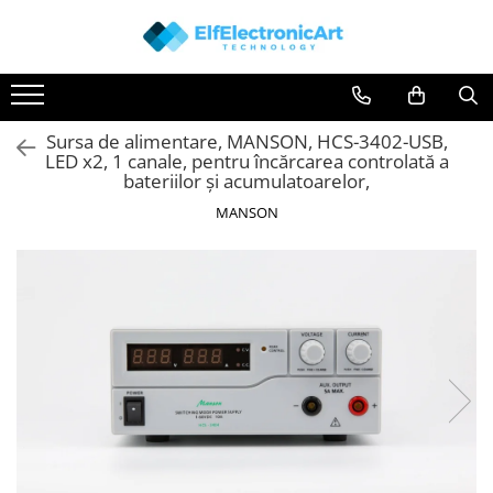
Toate Produsele
Audio
Sursa de alimentare, MANSON, HCS-3402-USB,
Auto
LED x2, 1 canale, pentru încărcarea controlată a
Instrumente de masura si control
bateriilor și acumulatoarelor,
Clesti Ampermetrici
MANSON
Multimetre Digitale
Scule Atelier
Surse de alimentare
Termometre
Testere
Osciloscoape
Accesorii
Osciloscoape AXIOMET