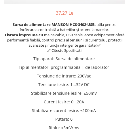
Osciloscoape B&K PRECISION
Osciloscoape FLUKE
37,27 Lei
Osciloscoape GW INSTEK
Sursa de alimentare MANSON HCS-3402-USB
, utila pentru
încărcarea controlată a bateriilor și acumulatoarelor.
Osciloscoape HANTEK
Livrata impreuna cu
mains cable, USB cable, acest echipament oferă
Osciloscoape KEYSIGHT
performanță fiabilă, control precis al tensiunii și curentului, protecții
avansate și funcții inteligente garantate! ✅
Osciloscoape OWON
🔗 Citeste Specificatii
Osciloscoape Peaktech
Tip aparat
:
Sursa de alimentare
Osciloscoape ROHDE & SCHWARZ
Tip alimentator
:
programmabila | de laborator
Osciloscoape TELEDYNE LECROY
Tensiune de intrare
:
230Vac
Osciloscoape UNI-T
Tensiune iesire
:
1...32V DC
Stabilizare tensiune iesire
:
≤50mV
Curent iesire
:
0...20A
Stabilizare curent iesire
:
≤100mA
Putere
:
0
Riplu
:
≤5mVrms