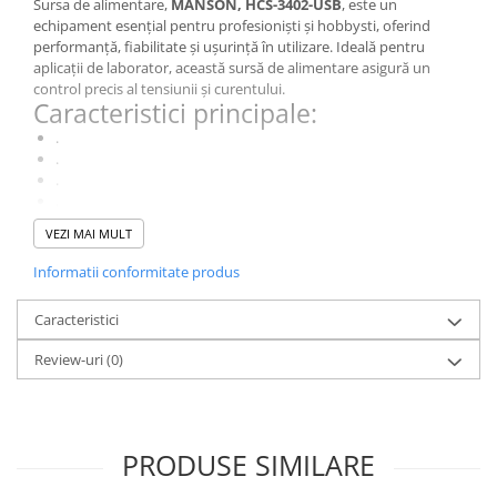
Sursa de alimentare,
MANSON, HCS-3402-USB
, este un
echipament esențial pentru profesioniști și hobbysti, oferind
performanță, fiabilitate și ușurință în utilizare. Ideală pentru
aplicații de laborator, această sursă de alimentare asigură un
control precis al tensiunii și curentului.
Caracteristici principale:
.
.
.
.
.
VEZI MAI MULT
.
De ce să alegi acest model?
Informatii conformitate produs
Cu o combinație ideală de
performanță, funcționalități
avansate și ușurință în utilizare
, HCS-3402-USB este alegerea
Caracteristici
perfectă pentru profesioniști și pasionați de electronică.
Specificații Tehnice
Review-uri
(0)
Caracteristică
Detalii
Afisaj
LED x2
PRODUSE SIMILARE
Numar digit
x2