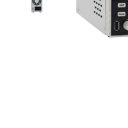
Osciloscoape B&K PRECISION
Osciloscoape FLUKE
Osciloscoape GW INSTEK
Osciloscoape HANTEK
Osciloscoape KEYSIGHT
Osciloscoape OWON
Osciloscoape Peaktech
Osciloscoape ROHDE & SCHWARZ
Osciloscoape TELEDYNE LECROY
Osciloscoape UNI-T