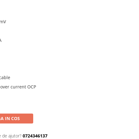
0mV
A
cable
 over current OCP
A IN COS
e de ajutor?
0724346137