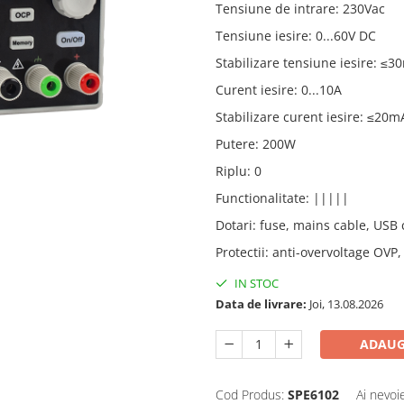
Tensiune de intrare
:
230Vac
Tensiune iesire
:
0...60V DC
Stabilizare tensiune iesire
:
≤3
Curent iesire
:
0...10A
Stabilizare curent iesire
:
≤20m
Putere
:
200W
Riplu
:
0
Functionalitate
:
|||||
Dotari
:
fuse, mains cable, USB 
Protectii
:
anti-overvoltage OVP,
IN STOC
Data de livrare:
Joi, 13.08.2026
ADAUG
Cod Produs:
SPE6102
Ai nevoi