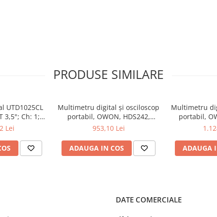
 avansate și ușurință în
ști și pasionați de electronică.
PRODUSE SIMILARE
tal UTD1025CL
Multimetru digital și osciloscop
Multimetru dig
 3,5"; Ch: 1;
portabil, OWON, HDS242,
portabil, 
 compatibil cu
200mV-1kV, 200mA-
200mV-1
2 Lei
953,10 Lei
1.12
e serială
COS
ADAUGA IN COS
ADAUGA I
DATE COMERCIALE