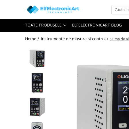
Toate Produsele
TOATE PRODUSELE
ELFELECTRONICART BLOG
Audio
Auto
Home /
Instrumente de masura si control /
Sursa de al
Instrumente de masura si control
Clesti Ampermetrici
Multimetre Digitale
Scule Atelier
Surse de alimentare
Termometre
Testere
Osciloscoape
Accesorii
Osciloscoape AXIOMET