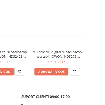
ital și osciloscop
Multimetru digital și osciloscop
Multimetru 
OWON, HDS242S,
portabil, OWON, HDS272,
portabi
kV, 200mA-
200mV-1kV, 200mA-
200m
4,05 Lei
1.191,22 Lei
1
N COS
ADAUGA IN COS
ADAUG
SUPORT CLIENTI
09:00-17:00