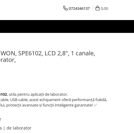
0724346137
0,00
OWON, SPE6102, LCD 2,8", 1 canale,
orator,
6102
, utila pentru aplicații de laborator.
cable, USB cable, acest echipament oferă performanță fiabilă,
lui, protecții avansate și funcții inteligente garantate! ✅
e
 | de laborator