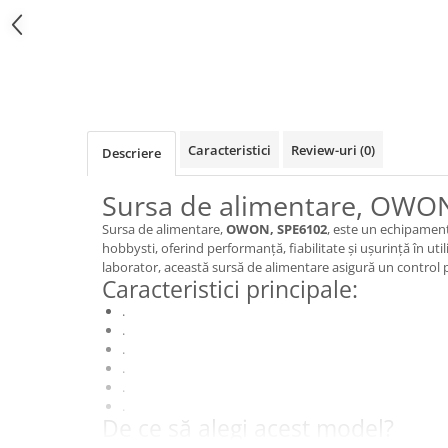
Caracteristici
Review-uri
(0)
Descriere
Sursa de alimentare, OWO
Sursa de alimentare,
OWON, SPE6102
, este un echipament
hobbysti, oferind performanță, fiabilitate și ușurință în util
laborator, această sursă de alimentare asigură un control pr
Caracteristici principale:
.
.
.
.
.
.
De ce să alegi acest model?