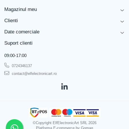
Dimensiuni
260x160x370mm
Magazinul meu
Masa brută
Clienti
Ce conține pachetul?
Date comerciale
Suport clienti
1 x Sursa de alimentare TWINTEX TP-2305
0
09:00-17:00
0724346137
contact@elfelectronicart.ro
©Copyright ElfElectronicArt SRL 2026
Platforma E-commerce by Gomag