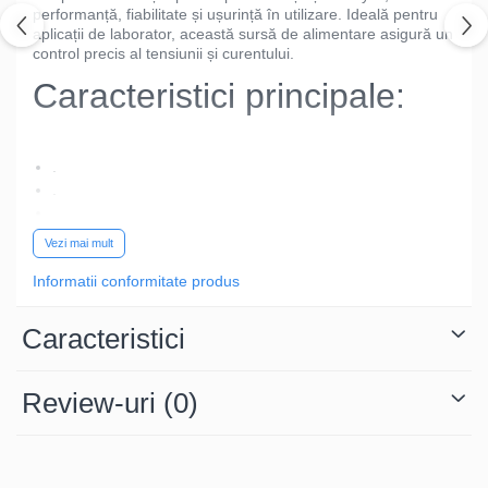
performanță, fiabilitate și ușurință în utilizare. Ideală pentru
aplicații de laborator, această sursă de alimentare asigură un
control precis al tensiunii și curentului.
Caracteristici principale:
.
.
.
.
Vezi mai mult
.
Informatii conformitate produs
.
De ce să alegi acest
Caracteristici
model?
Review-uri
(0)
Cu o combinație ideală de
performanță, funcționalități
avansate și ușurință în utilizare
, TP-2305 este alegerea
perfectă pentru profesioniști și pasionați de electronică.
Specificații Tehnice