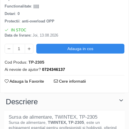
Functionalitate
:
|||||
Dotari
:
0
Protectii
:
anti-overload OPP
IN STOC
Data de livrare:
Joi, 13.08.2026
Adauga in cos
Cod Produs:
TP-2305
Ai nevoie de ajutor?
0724346137
Adauga la Favorite
Cere informatii
Descriere
Sursa de alimentare, TWINTEX, TP-2305
Sursa de alimentare,
TWINTEX, TP-2305
, este un
echipament esențial pentru profesioniști și hobbysti, oferind