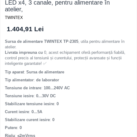
LED x4, 3 canale, pentru alimentare în
atelier,
TWINTEX
1.404,91 Lei
Sursa de alimentare TWINTEX TP-2305
, utila pentru alimentare în
atelier.
Livrata impreuna cu
0, acest echipament oferă performanță fiabilă,
control precis al tensiunii și curentului, protecții avansate și funcții
inteligente garantate! ✅
Tip aparat
:
Sursa de alimentare
Tip alimentator
:
de laborator
Tensiune de intrare
:
100...240V AC
Tensiune iesire
:
0...30V DC
Stabilizare tensiune iesire
:
0
Curent iesire
:
0...5A
Stabilizare curent iesire
:
0
Putere
:
0
Riplu
:
≤2mVrms