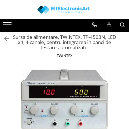
Toate Produsele
Audio
Sursa de alimentare, TWINTEX, TP-4503N, LED
Auto
x4, 4 canale, pentru integrarea în bănci de
Instrumente de masura si control
testare automatizate,
Clesti Ampermetrici
TWINTEX
Multimetre Digitale
Scule Atelier
Surse de alimentare
Termometre
Testere
Osciloscoape
Accesorii
Osciloscoape AXIOMET