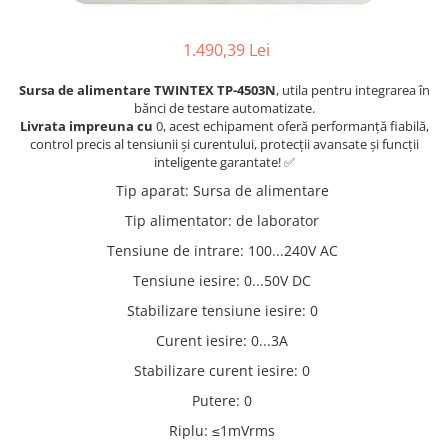
Osciloscoape B&K PRECISION
Osciloscoape FLUKE
1.490,39 Lei
Osciloscoape GW INSTEK
Sursa de alimentare TWINTEX TP-4503N
, utila pentru integrarea în
Osciloscoape HANTEK
bănci de testare automatizate.
Livrata impreuna cu
0, acest echipament oferă performanță fiabilă,
Osciloscoape KEYSIGHT
control precis al tensiunii și curentului, protecții avansate și funcții
inteligente garantate! ✅
Osciloscoape OWON
Tip aparat
:
Sursa de alimentare
Osciloscoape Peaktech
Tip alimentator
:
de laborator
Osciloscoape ROHDE & SCHWARZ
Tensiune de intrare
:
100...240V AC
Osciloscoape TELEDYNE LECROY
Tensiune iesire
:
0...50V DC
Osciloscoape UNI-T
Stabilizare tensiune iesire
:
0
Curent iesire
:
0...3A
Stabilizare curent iesire
:
0
Putere
:
0
Riplu
:
≤1mVrms