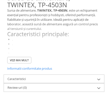
TWINTEX, TP-4503N
Sursa de alimentare,
TWINTEX, TP-4503N
, este un echipament
esențial pentru profesioniști și hobbysti, oferind performanță,
fiabilitate și ușurință în utilizare. Ideală pentru aplicații de
laborator, această sursă de alimentare asigură un control precis
al tensiunii și curentului.
Caracteristici principale:
.
.
.
.
.
VEZI MAI MULT
.
De ce să alegi acest model?
Informatii conformitate produs
Cu o combinație ideală de
performanță, funcționalități
avansate și ușurință în utilizare
, TP-4503N este alegerea
Caracteristici
perfectă pentru profesioniști și pasionați de electronică.
Specificații Tehnice
Review-uri
(0)
Caracteristică
Detalii
Afisaj
LED x4