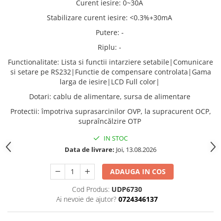
Curent iesire
:
0~30A
Stabilizare curent iesire
:
<0.3%+30mA
Putere
:
-
Riplu
:
-
Functionalitate
:
Lista si functii intarziere setabile|Comunicare
si setare pe RS232|Functie de compensare controlata|Gama
larga de iesire|LCD Full color|
Dotari
:
cablu de alimentare, sursa de alimentare
Protectii
:
împotriva suprasarcinilor OVP, la supracurent OCP,
supraîncălzire OTP
IN STOC
Data de livrare:
Joi, 13.08.2026
ADAUGA IN COS
Cod Produs:
UDP6730
Ai nevoie de ajutor?
0724346137