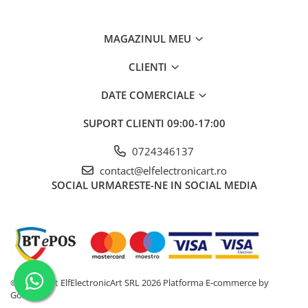
Rezoluţie curent ieşire
1mA
MAGAZINUL MEU
Dimensiuni
87x174x255mm
Masa brută
2957.6 g
CLIENTI
Ce conține pachetul?
DATE COMERCIALE
1 x Sursa de alimentare UNI-T UDP6730
SUPORT CLIENTI
09:00-17:00
cablu de alimentare, sursa de alimentare
0724346137
contact@elfelectronicart.ro
SOCIAL
URMARESTE-NE IN SOCIAL MEDIA
©Copyright ElfElectronicArt SRL 2026
Platforma E-commerce by
Gomag