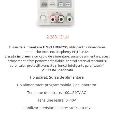
Osciloscoape B&K PRECISION
Osciloscoape FLUKE
Osciloscoape GW INSTEK
Osciloscoape HANTEK
Osciloscoape KEYSIGHT
2.288,12 Lei
Osciloscoape OWON
Sursa de alimentare UNI-T UDP6730
, utila pentru alimentarea
Osciloscoape Peaktech
modulelor Arduino, Raspberry Pi și ESP32.
Livrata impreuna cu
cablu de alimentare, sursa de alimentare, acest
Osciloscoape ROHDE & SCHWARZ
echipament oferă performanță fiabilă, control precis al tensiunii și
curentului, protecții avansate și funcții inteligente garantate! ✅
Osciloscoape TELEDYNE LECROY
🔗 Citeste Specificatii
Osciloscoape UNI-T
Tip aparat
:
Sursa de alimentare
Tip alimentator
:
programmabila | de laborator
Tensiune de intrare
:
100...240V AC
Tensiune iesire
:
0~40V
Stabilizare tensiune iesire
:
<0.1%+10mV