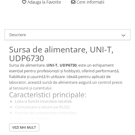
Adauga la Favorite
Cere informatii
Descriere
Sursa de alimentare, UNI-T,
UDP6730
Sursa de alimentare,
UNI-T, UDP6730
, este un echipament
esențial pentru profesioniști și hobbysti, oferind performanță,
fiabilitate și ușurință în utilizare. Ideală pentru aplicații de
laborator, această sursă de alimentare asigură un control precis
al tensiunii și curentului.
Caracteristici principale:
Lista si functii intarziere setabile.
Comunicare si setare pe RS232.
Functie de compensare controlata.
Gama larga de iesire.
LCD Full color.
VEZI MAI MULT
.