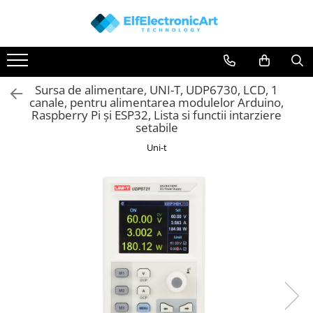
Toate Produsele
Audio
Sursa de alimentare, UNI-T, UDP6730, LCD, 1
Auto
canale, pentru alimentarea modulelor Arduino,
Instrumente de masura si control
Raspberry Pi și ESP32, Lista si functii intarziere
setabile
Clesti Ampermetrici
Uni-t
Multimetre Digitale
Scule Atelier
Surse de alimentare
Termometre
Testere
Osciloscoape
Accesorii
Osciloscoape AXIOMET