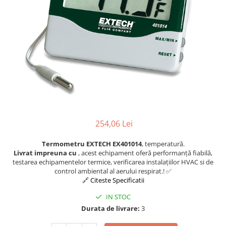
Osciloscoape B&K PRECISION
Osciloscoape FLUKE
Osciloscoape GW INSTEK
Osciloscoape HANTEK
Osciloscoape KEYSIGHT
Osciloscoape OWON
Osciloscoape Peaktech
Osciloscoape ROHDE & SCHWARZ
254,06 Lei
Osciloscoape TELEDYNE LECROY
Termometru EXTECH EX401014
, temperatură.
Osciloscoape UNI-T
Livrat impreuna cu
, acest echipament oferă performanță fiabilă,
testarea echipamentelor termice, verificarea instalațiilor HVAC si de
control ambiental al aerului respirat.! ✅
🔗 Citeste Specificatii
IN STOC
Durata de livrare:
3