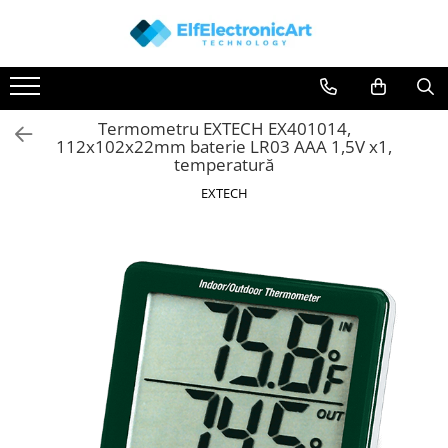
Toate Produsele
Audio
Termometru EXTECH EX401014,
Auto
112x102x22mm baterie LR03 AAA 1,5V x1,
Instrumente de masura si control
temperatură
Clesti Ampermetrici
EXTECH
Multimetre Digitale
Scule Atelier
Surse de alimentare
Termometre
Testere
Osciloscoape
Accesorii
Osciloscoape AXIOMET