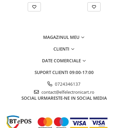
Rezolutie optica
Temperatura exterioara de masura
-10...70°C
Valoare emisivitate
Tip de masurare
MAGAZINUL MEU
Interval de măsurare al temperaturii
-10...70°C
CLIENTI
Interval de masura a Umiditatii
DATE COMERCIALE
Eșantionare
SUPORT CLIENTI
09:00-17:00
Greutate cu baterie
Echipament opțional
0724346137
contact@elfelectronicart.ro
Distanța tipică până la punctul de
SOCIAL
URMARESTE-NE IN SOCIAL MEDIA
măsurare
Rezistenta mecanica asociata
Temperatura de stocare