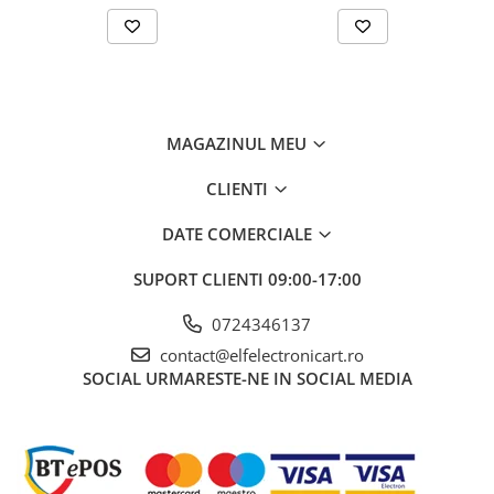
Rezolutie optica
Temperatura exterioara de masura
Valoare emisivitate
Tip de masurare
MAGAZINUL MEU
Interval de măsurare al temperaturii
-10...60°C
CLIENTI
Interval de masura a Umiditatii
10...99% RH
DATE COMERCIALE
Eșantionare
SUPORT CLIENTI
09:00-17:00
Greutate cu baterie
Echipament opțional
0724346137
contact@elfelectronicart.ro
Distanța tipică până la punctul de
SOCIAL
URMARESTE-NE IN SOCIAL MEDIA
măsurare
Rezistenta mecanica asociata
Temperatura de stocare