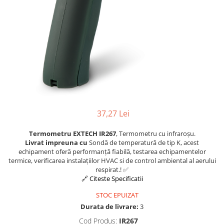
Osciloscoape B&K PRECISION
Osciloscoape FLUKE
Osciloscoape GW INSTEK
Osciloscoape HANTEK
Osciloscoape KEYSIGHT
Osciloscoape OWON
Osciloscoape Peaktech
37,27 Lei
Osciloscoape ROHDE & SCHWARZ
Osciloscoape TELEDYNE LECROY
Termometru EXTECH IR267
, Termometru cu infraroșu.
Livrat impreuna cu
Sondă de temperatură de tip K, acest
Osciloscoape UNI-T
echipament oferă performanță fiabilă, testarea echipamentelor
termice, verificarea instalațiilor HVAC si de control ambiental al aerului
respirat.! ✅
🔗 Citeste Specificatii
STOC EPUIZAT
Durata de livrare:
3
Cod Produs:
IR267