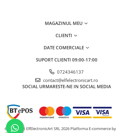
Tip de masurare
Interval de măsurare al temperaturii
-50...1370°C
MAGAZINUL MEU
Interval de masura a Umiditatii
CLIENTI
Eșantionare
DATE COMERCIALE
Greutate cu baterie
SUPORT CLIENTI
09:00-17:00
Echipament opțional
0724346137
Distanța tipică până la punctul de
măsurare
contact@elfelectronicart.ro
SOCIAL
URMARESTE-NE IN SOCIAL MEDIA
Rezistenta mecanica asociata
Temperatura de stocare
Senzitivitate termica (NETD)
Ce conține pachetul?
©Copyright ElfElectronicArt SRL 2026
Platforma E-commerce by
1 x Termometru EXTECH IR267