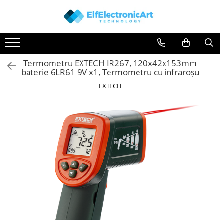
Toate Produsele
Audio
Termometru EXTECH IR267, 120x42x153mm
Auto
baterie 6LR61 9V x1, Termometru cu infraroșu
Instrumente de masura si control
EXTECH
Clesti Ampermetrici
Multimetre Digitale
Scule Atelier
Surse de alimentare
Termometre
Testere
Osciloscoape
Accesorii
Osciloscoape AXIOMET