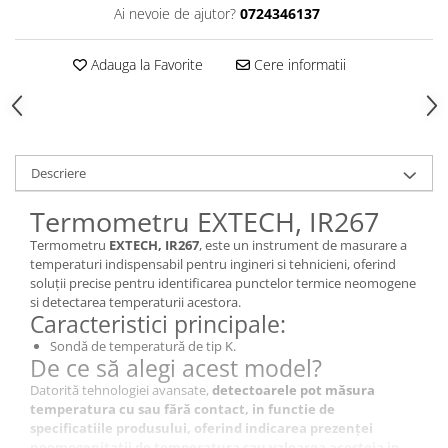
Ai nevoie de ajutor?
0724346137
Adauga la Favorite
Cere informatii
Descriere
Termometru EXTECH, IR267
Termometru
EXTECH, IR267
, este un instrument de masurare a
temperaturi indispensabil pentru ingineri si tehnicieni, oferind
soluții precise pentru identificarea punctelor termice neomogene
si detectarea temperaturii acestora.
Caracteristici principale:
Sondă de temperatură de tip K.
De ce să alegi acest model?
Datorită tehnologiei avansate,
detectoarele pot măsura
temperatura cu sau fără contact, in functie de
specificatiile produsului, oferind indicarea prezenței
neomogenitatii de temperatura sau valoarea acesteia in