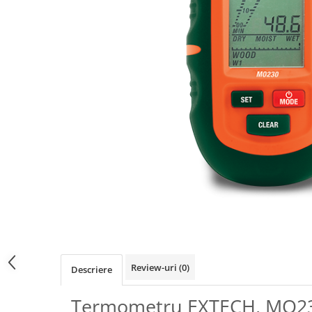
Osciloscoape B&K PRECISION
Osciloscoape FLUKE
Osciloscoape GW INSTEK
Osciloscoape HANTEK
Osciloscoape KEYSIGHT
Osciloscoape OWON
Osciloscoape Peaktech
Osciloscoape ROHDE & SCHWARZ
Osciloscoape TELEDYNE LECROY
Osciloscoape UNI-T
Review-uri
(0)
Descriere
Termometru EXTECH, MO2