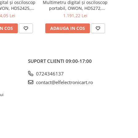
ital și osciloscop
Multimetru digital și osciloscop
Multimetru 
OWON, HDS242S,
portabil, OWON, HDS272,
portabi
kV, 200mA-
200mV-1kV, 200mA-
200m
4,05 Lei
1.191,22 Lei
1
N COS
ADAUGA IN COS
ADAUG
SUPORT CLIENTI
09:00-17:00
0724346137
contact@elfelectronicart.ro
lui