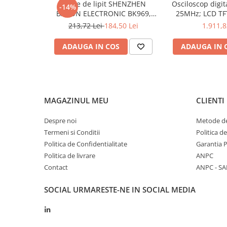
Dimensiuni
Stație de lipit SHENZHEN
Osciloscop digi
-14%
BAKON ELECTRONIC BK969,
25MHz; LCD TFT
Baterie
200...480°C control analogic, cu
250Msps; 12kpts
213,72 Lei
184,50 Lei
1.911,8
buton
Decodificar
Rezolutie optica
ADAUGA IN COS
ADAUGA IN 
Temperatura exterioara de masura
Valoare emisivitate
Tip de masurare
MAGAZINUL MEU
CLIENTI
Interval de măsurare al temperaturii
Despre noi
Metode de
Interval de masura a Umiditatii
0...100% 
Termeni si Conditii
Politica d
Eșantionare
Politica de Confidentialitate
Garantia 
Politica de livrare
ANPC
Greutate cu baterie
Contact
ANPC - SA
Echipament opțional
SOCIAL
URMARESTE-NE IN SOCIAL MEDIA
Distanța tipică până la punctul de măsurare
Rezistenta mecanica asociata