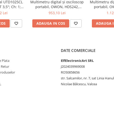
tal UTD1025CL
Multimetru digital și osciloscop
Multimetru dig
 3,5"; Ch: 1;
portabil, OWON, HDS242,
portabil, 
 compatibil cu
200mV-1kV, 200mA-
200mV-1
2 Lei
953,10 Lei
1.12
e serială
COS
ADAUGA IN COS
ADAUGA I
DATE COMERCIALE
 Plata
ElfElectronicArt SRL
RH
e Retur
J2024039969008
Produselor
RO50858656
str. Salcamilor, nr. 7, sat Linia Hanu
L
Nicolae Bălcescu, Valcea