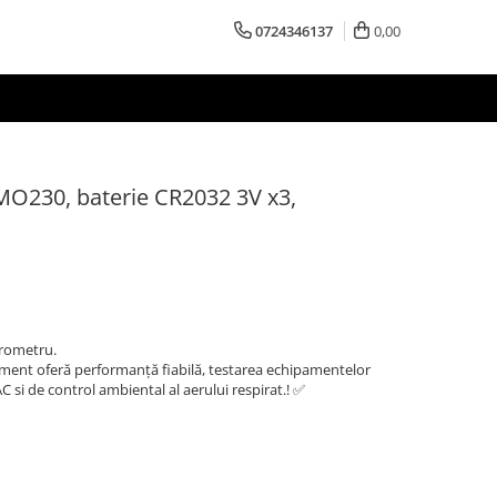
0724346137
0,00
230, baterie CR2032 3V x3,
grometru.
ament oferă performanță fiabilă, testarea echipamentelor
AC si de control ambiental al aerului respirat.! ✅