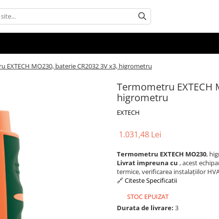
u EXTECH MO230, baterie CR2032 3V x3, higrometru
Termometru EXTECH MO
higrometru
EXTECH
1.031,48 Lei
Termometru EXTECH MO230
, hi
Livrat impreuna cu
, acest echip
termice, verificarea instalațiilor HV
🔗 Citeste Specificatii
STOC EPUIZAT
Durata de livrare:
3