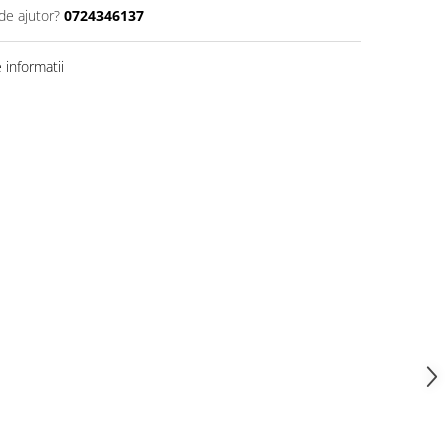
de ajutor?
0724346137
informatii