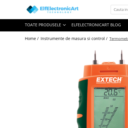
Toate Produsele
TOATE PRODUSELE
ELFELECTRONICART BLOG
Audio
Auto
Home /
Instrumente de masura si control /
Termometr
Instrumente de masura si control
Clesti Ampermetrici
Multimetre Digitale
Scule Atelier
Surse de alimentare
Termometre
Testere
Osciloscoape
Accesorii
Osciloscoape AXIOMET