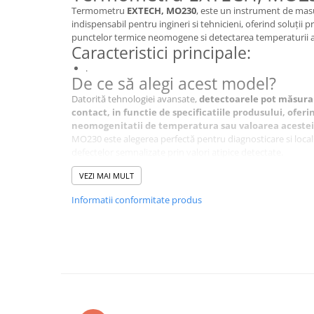
Termometru
EXTECH, MO230
, este un instrument de mas
indispensabil pentru ingineri si tehnicieni, oferind soluții p
punctelor termice neomogene si detectarea temperaturii a
Caracteristici principale:
.
De ce să alegi acest model?
Datorită tehnologiei avansate,
detectoarele pot măsura
contact, in functie de specificatiile produsului, ofer
neomogenitatii de temperatura sau valoarea acestei
MO230 este alegerea perfectă pentru diagnosticare si locali
defectelor semnalizate prin valori atipice detectate.
Specificații Tehnice
VEZI MAI MULT
Caracteristică
Detalii
Informatii conformitate produs
Tipul termometrului
Termome
Tipul contorului
higromet
Display
LCD
Alimentare
baterie C