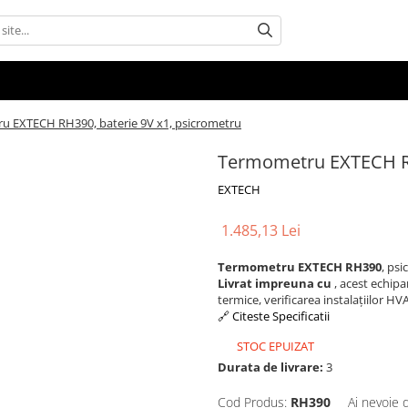
 EXTECH RH390, baterie 9V x1, psicrometru
Termometru EXTECH RH
EXTECH
1.485,13 Lei
Termometru EXTECH RH390
, ps
Livrat impreuna cu
, acest echip
termice, verificarea instalațiilor HV
🔗 Citeste Specificatii
STOC EPUIZAT
Durata de livrare:
3
Cod Produs:
RH390
Ai nevoie 