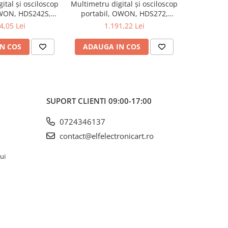
ital și osciloscop
Multimetru digital și osciloscop
Multimetru 
OWON, HDS242S,
portabil, OWON, HDS272,
portabi
kV, 200mA-
200mV-1kV, 200mA-
200m
4,05 Lei
1.191,22 Lei
1
N COS
ADAUGA IN COS
ADAUG
SUPORT CLIENTI
09:00-17:00
0724346137
contact@elfelectronicart.ro
lui