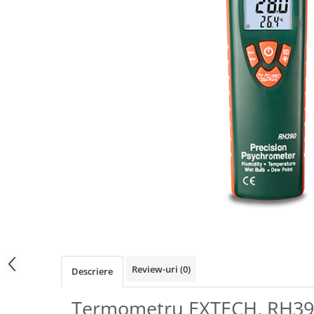
Osciloscoape B&K PRECISION
Osciloscoape FLUKE
Osciloscoape GW INSTEK
Osciloscoape HANTEK
Osciloscoape KEYSIGHT
Osciloscoape OWON
Osciloscoape Peaktech
Osciloscoape ROHDE & SCHWARZ
Osciloscoape TELEDYNE LECROY
Osciloscoape UNI-T
Review-uri
(0)
Descriere
Termometru EXTECH, RH39