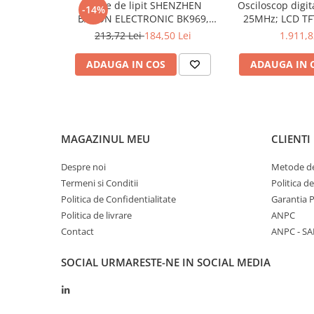
Dimensiuni
Stație de lipit SHENZHEN
Osciloscop digi
-14%
BAKON ELECTRONIC BK969,
25MHz; LCD TFT
Baterie
200...480°C control analogic, cu
250Msps; 12kpts
213,72 Lei
184,50 Lei
1.911,8
buton
Decodificar
Rezolutie optica
ADAUGA IN COS
ADAUGA IN 
Temperatura exterioara de masura
Valoare emisivitate
Tip de masurare
MAGAZINUL MEU
CLIENTI
Interval de măsurare al temperaturii
-30.1°C
Despre noi
Metode de
Interval de masura a Umiditatii
0...100% 
Termeni si Conditii
Politica d
Eșantionare
Politica de Confidentialitate
Garantia 
Politica de livrare
ANPC
Greutate cu baterie
Contact
ANPC - SA
Echipament opțional
SOCIAL
URMARESTE-NE IN SOCIAL MEDIA
Distanța tipică până la punctul de măsurare
Rezistenta mecanica asociata