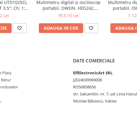
tal UTD1025CL
Multimetru digital și osciloscop
Multimetru dig
 3,5"; Ch: 1;
portabil, OWON, HDS242,
portabil, 
 compatibil cu
200mV-1kV, 200mA-
200mV-1
2 Lei
953,10 Lei
1.12
e serială
COS
ADAUGA IN COS
ADAUGA I
DATE COMERCIALE
 Plata
ElfElectronicArt SRL
RH
e Retur
J2024039969008
Produselor
RO50858656
str. Salcamilor, nr. 7, sat Linia Hanu
L
Nicolae Bălcescu, Valcea