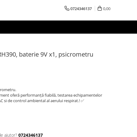
0724346137
0,00
390, baterie 9V x1, psicrometru
icrometru.
ament oferă performanță fiabilă, testarea echipamentelor
AC si de control ambiental al aerului respirat.! ✅
de ajutor?
0724346137