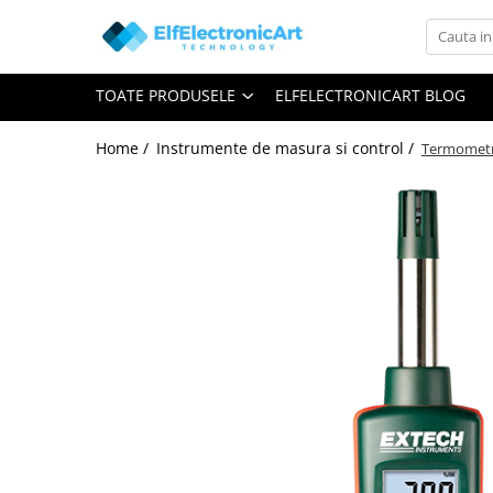
Toate Produsele
TOATE PRODUSELE
ELFELECTRONICART BLOG
Audio
Auto
Home /
Instrumente de masura si control /
Termometru
Instrumente de masura si control
Clesti Ampermetrici
Multimetre Digitale
Scule Atelier
Surse de alimentare
Termometre
Testere
Osciloscoape
Accesorii
Osciloscoape AXIOMET