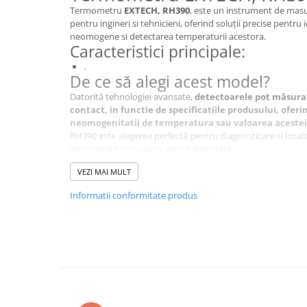
Termometru
EXTECH, RH390
, este un instrument de masu
pentru ingineri si tehnicieni, oferind soluții precise pentru
neomogene si detectarea temperaturii acestora.
Caracteristici principale:
.
De ce să alegi acest model?
Datorită tehnologiei avansate,
detectoarele pot măsura
contact, in functie de specificatiile produsului, ofer
neomogenitatii de temperatura sau valoarea acestei
RH390 este alegerea perfectă pentru diagnosticare si locali
semnalizate prin valori atipice detectate.
Specificații Tehnice
VEZI MAI MULT
Caracteristică
Detalii
Informatii conformitate produs
Tipul termometrului
Termome
Tipul contorului
psicrome
Display
LCD
Alimentare
baterie 9