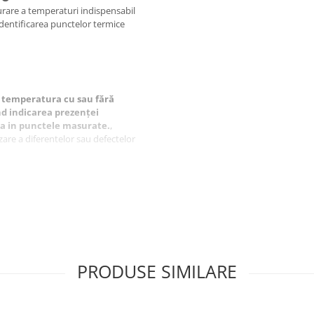
rare a temperaturi indispensabil
 identificarea punctelor termice
 temperatura cu sau fără
ind indicarea prezenței
a in punctele masurate.
,
zare a diferentelor sau defectelor
tru
tru
PRODUSE SIMILARE
V x1