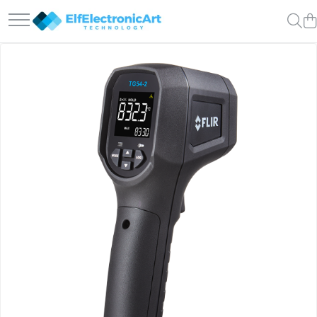
Toate Produsele
Audio
Auto
Instrumente de masura si control
Clesti Ampermetrici
Multimetre Digitale
Scule Atelier
Surse de alimentare
Termometre
Testere
Osciloscoape
Accesorii
Osciloscoape AXIOMET