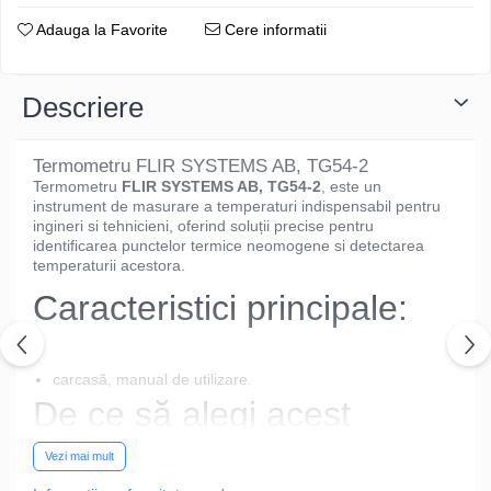
Adauga la Favorite
Cere informatii
Descriere
Termometru FLIR SYSTEMS AB, TG54-2
Termometru
FLIR SYSTEMS AB, TG54-2
, este un
instrument de masurare a temperaturi indispensabil pentru
ingineri si tehnicieni, oferind soluții precise pentru
identificarea punctelor termice neomogene si detectarea
temperaturii acestora.
Caracteristici principale:
carcasă, manual de utilizare.
De ce să alegi acest
model?
Vezi mai mult