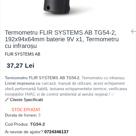
Osciloscoape B&K PRECISION
Osciloscoape FLUKE
Osciloscoape GW INSTEK
Termometru FLIR SYSTEMS AB TG54-2,
Osciloscoape HANTEK
192x94x64mm baterie 9V x1, Termometru
Osciloscoape KEYSIGHT
cu infraroșu
Osciloscoape OWON
FLIR SYSTEMS AB
Osciloscoape Peaktech
37,27 Lei
Osciloscoape ROHDE & SCHWARZ
Termometru FLIR SYSTEMS AB TG54-2
, Termometru cu infraroșu.
Osciloscoape TELEDYNE LECROY
Livrat impreuna cu
carcasă, manual de utilizare, acest echipament
Osciloscoape UNI-T
oferă performanță fiabilă, testarea echipamentelor termice, verificarea
instalațiilor HVAC si de control ambiental al aerului respirat.! ✅
🔗 Citeste Specificatii
STOC EPUIZAT
Durata de livrare:
3
Cod Produs:
TG54-2
Ai nevoie de ajutor?
0724346137