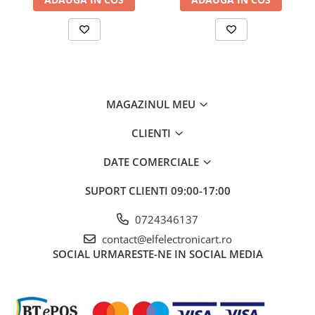
Baterie
baterie 9V x1
Rezolutie optica
30:1
Temperatura exterioara de masura
Valoare emisivitate
0,01...1
MAGAZINUL MEU
Tip de masurare
Interval de măsurare al temperaturii
-30...260°C
CLIENTI
Interval de masura a Umiditatii
DATE COMERCIALE
Eșantionare
SUPORT CLIENTI
09:00-17:00
Greutate cu baterie
0724346137
Echipament opțional
contact@elfelectronicart.ro
SOCIAL
URMARESTE-NE IN SOCIAL MEDIA
Distanța tipică până la punctul de
măsurare
Rezistenta mecanica asociata