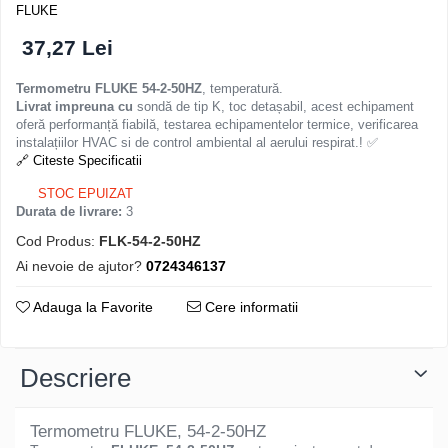
FLUKE
37,27 Lei
Termometru FLUKE 54-2-50HZ
, temperatură.
Livrat impreuna cu
sondă de tip K, toc detașabil, acest echipament
oferă performanță fiabilă, testarea echipamentelor termice, verificarea
instalațiilor HVAC si de control ambiental al aerului respirat.! ✅
🔗 Citeste Specificatii
STOC EPUIZAT
Durata de livrare:
3
Cod Produs:
FLK-54-2-50HZ
Ai nevoie de ajutor?
0724346137
Adauga la Favorite
Cere informatii
Descriere
Termometru FLUKE, 54-2-50HZ