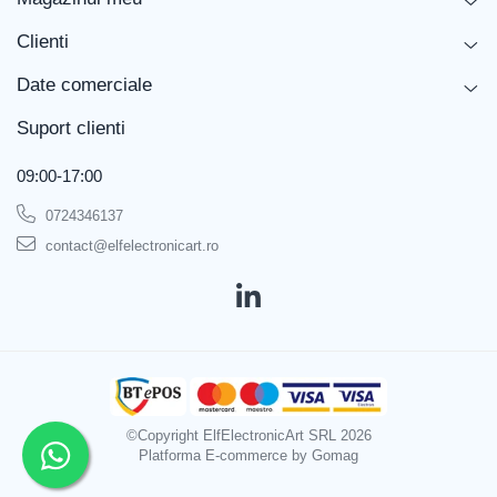
Tip de
masurare
Clienti
Interval de
-200...1372°C
Date comerciale
măsurare al
temperaturii
Suport clienti
Interval de
masura a
09:00-17:00
Umiditatii
0724346137
Eșantionare
contact@elfelectronicart.ro
Greutate cu
400g
baterie
Echipament
Sonda tip K tip 80PK-1, sonda tip K tip
opțional
tip picătură 80PK-22, sonda tip K tip tip
picături 80PK-24, sonda tip K tip 80PK-
25 tip picătură, sonda tip K tip picături
80PK-26, sonda tip K tip tip picături
80PK-27, capac moale C25, curea
©Copyright ElfElectronicArt SRL 2026
TOOLPAK cu magnet pentru
Platforma E-commerce by Gomag
suspendarea aparatului