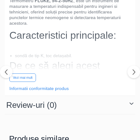
Termometru
FLUKE, 54-2-50HZ
, este un instrument de
masurare a temperaturi indispensabil pentru ingineri si
tehnicieni, oferind soluții precise pentru identificarea
punctelor termice neomogene si detectarea temperaturii
acestora.
Caracteristici principale:
sondă de tip K, toc detașabil.
De ce să alegi acest
model?
Vezi mai mult
Informatii conformitate produs
Datorită tehnologiei avansate,
detectoarele pot măsura
temperatura cu sau fără contact, in functie de
Review-uri
(0)
specificatiile produsului, oferind indicarea prezenței
neomogenitatii de temperatura sau valoarea acesteia in
punctele masurate.
, 54-2-50HZ este alegerea perfectă
pentru diagnosticare si localizare a diferentelor sau
defectelor semnalizate prin valori atipice detectate.
Specificații Tehnice
Produse similare