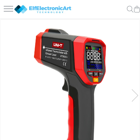
Toate Produsele
Audio
Auto
Instrumente de masura si control
Clesti Ampermetrici
Multimetre Digitale
Scule Atelier
Surse de alimentare
Termometre
Testere
Osciloscoape
Accesorii
Osciloscoape AXIOMET