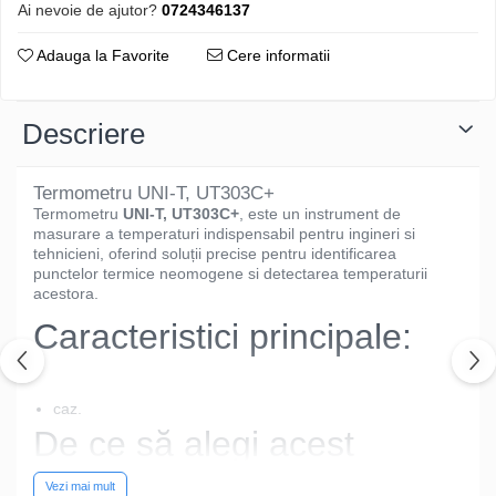
Ai nevoie de ajutor?
0724346137
Adauga la Favorite
Cere informatii
Descriere
Termometru UNI-T, UT303C+
Termometru
UNI-T, UT303C+
, este un instrument de
masurare a temperaturi indispensabil pentru ingineri si
tehnicieni, oferind soluții precise pentru identificarea
punctelor termice neomogene si detectarea temperaturii
acestora.
Caracteristici principale:
caz.
De ce să alegi acest
model?
Vezi mai mult