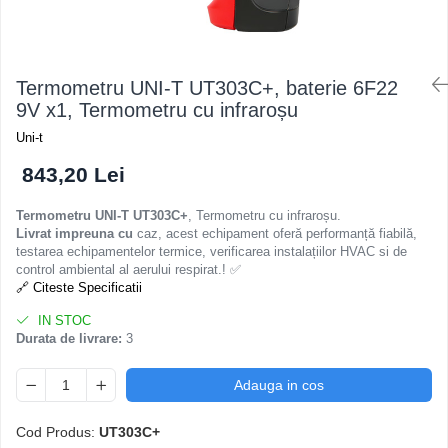
Osciloscoape B&K PRECISION
Osciloscoape FLUKE
Osciloscoape GW INSTEK
Termometru UNI-T UT303C+, baterie 6F22
Osciloscoape HANTEK
9V x1, Termometru cu infraroșu
Osciloscoape KEYSIGHT
Uni-t
Osciloscoape OWON
843,20 Lei
Osciloscoape Peaktech
Termometru UNI-T UT303C+
, Termometru cu infraroșu.
Osciloscoape ROHDE & SCHWARZ
Livrat impreuna cu
caz, acest echipament oferă performanță fiabilă,
testarea echipamentelor termice, verificarea instalațiilor HVAC si de
Osciloscoape TELEDYNE LECROY
control ambiental al aerului respirat.! ✅
🔗 Citeste Specificatii
Osciloscoape UNI-T
IN STOC
Durata de livrare:
3
Adauga in cos
Cod Produs:
UT303C+