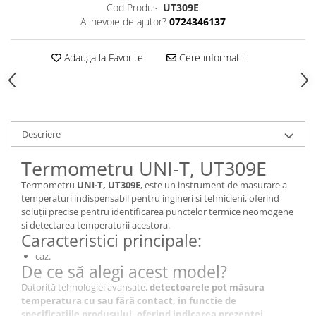
Cod Produs:
UT309E
Ai nevoie de ajutor?
0724346137
Adauga la Favorite
Cere informatii
Descriere
Termometru UNI-T, UT309E
Termometru
UNI-T, UT309E
, este un instrument de masurare a
temperaturi indispensabil pentru ingineri si tehnicieni, oferind
soluții precise pentru identificarea punctelor termice neomogene
si detectarea temperaturii acestora.
Caracteristici principale:
caz.
De ce să alegi acest model?
Datorită tehnologiei avansate,
detectoarele pot măsura
temperatura cu sau fără contact, in functie de
specificatiile produsului, oferind indicarea prezenței