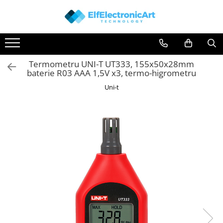
Toate Produsele
Audio
Termometru UNI-T UT333, 155x50x28mm
Auto
baterie R03 AAA 1,5V x3, termo-higrometru
Instrumente de masura si control
Uni-t
Clesti Ampermetrici
Multimetre Digitale
Scule Atelier
Surse de alimentare
Termometre
Testere
Osciloscoape
Accesorii
Osciloscoape AXIOMET