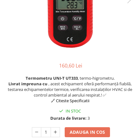
Osciloscoape B&K PRECISION
Osciloscoape FLUKE
Osciloscoape GW INSTEK
Osciloscoape HANTEK
Osciloscoape KEYSIGHT
Osciloscoape OWON
Osciloscoape Peaktech
160,60 Lei
Osciloscoape ROHDE & SCHWARZ
Termometru UNI-T UT333
, termo-higrometru.
Osciloscoape TELEDYNE LECROY
Livrat impreuna cu
, acest echipament oferă performanță fiabilă,
testarea echipamentelor termice, verificarea instalațiilor HVAC si de
Osciloscoape UNI-T
control ambiental al aerului respirat.! ✅
🔗 Citeste Specificatii
IN STOC
Durata de livrare:
3
ADAUGA IN COS