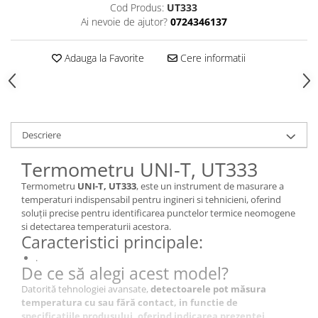
Cod Produs:
UT333
Ai nevoie de ajutor?
0724346137
Adauga la Favorite
Cere informatii
Descriere
Termometru UNI-T, UT333
Termometru
UNI-T, UT333
, este un instrument de masurare a
temperaturi indispensabil pentru ingineri si tehnicieni, oferind
soluții precise pentru identificarea punctelor termice neomogene
si detectarea temperaturii acestora.
Caracteristici principale:
.
De ce să alegi acest model?
Datorită tehnologiei avansate,
detectoarele pot măsura
temperatura cu sau fără contact, in functie de
specificatiile produsului, oferind indicarea prezenței