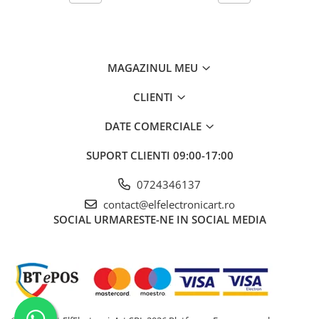
Valoare emisivitate
Tip de masurare
MAGAZINUL MEU
Interval de măsurare al temperaturii
-10...60°C
CLIENTI
Interval de masura a Umiditatii
0...100% RH
Eșantionare
1x/s
DATE COMERCIALE
Greutate cu baterie
SUPORT CLIENTI
09:00-17:00
Echipament opțional
0724346137
Distanța tipică până la punctul de
contact@elfelectronicart.ro
măsurare
SOCIAL
URMARESTE-NE IN SOCIAL MEDIA
Rezistenta mecanica asociata
Temperatura de stocare
Senzitivitate termica (NETD)