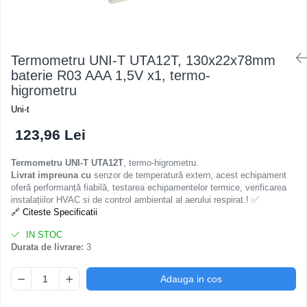
Termometru UNI-T UTA12T, 130x22x78mm
baterie R03 AAA 1,5V x1, termo-
higrometru
Uni-t
123,96 Lei
Termometru UNI-T UTA12T
, termo-higrometru.
Livrat impreuna cu
senzor de temperatură extern, acest echipament
oferă performanță fiabilă, testarea echipamentelor termice, verificarea
instalațiilor HVAC si de control ambiental al aerului respirat.! ✅
🔗 Citeste Specificatii
IN STOC
Durata de livrare:
3
Adauga in cos