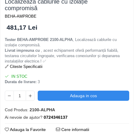
Localizează cablurile cu izolație
compromisă
BEHA-AMPROBE
481,17 Lei
Tester BEHA-AMPROBE 2100-ALPHA
, Localizează cablurile cu
izolație compromisă.
Livrat impreuna cu
, acest echipament oferă performanță fiabilă,
testarea circuitelor îngropate, verificarea conexiunilor și depanarea
instalațiilor electrice.! ✅
🔗 Citeste Specificatii
IN STOC
Durata de livrare:
3
Adauga in cos
Cod Produs:
2100-ALPHA
Ai nevoie de ajutor?
0724346137
Adauga la Favorite
Cere informatii