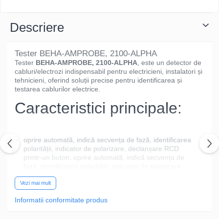
Descriere
Tester BEHA-AMPROBE, 2100-ALPHA
Tester
BEHA-AMPROBE, 2100-ALPHA
, este un detector de
cabluri/electrozi indispensabil pentru electricieni, instalatori și
tehnicieni, oferind soluții precise pentru identificarea și
testarea cablurilor electrice.
Caracteristici principale:
oprire automată, indică secvența de fază, identificarea
polarității, indicator de polarizare, declanșare RCD
printr-un buton, oprire automată, indică secvența de
fază, identificarea polarității, indicator de polarizare,
declanșare RCD printr-un buton.
Vezi mai mult
De ce să alegi acest
Informatii conformitate produs
model?