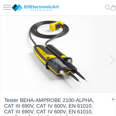
Instrumente de masura si control
Osciloscoape
Clesti Ampermetrici
Accesorii
Multimetre Digitale
Osciloscoape AXIOMET
Scule Atelier
Osciloscoape B&K PRECISION
Surse de alimentare
Osciloscoape FLUKE
Termometre
Osciloscoape GW INSTEK
Testere
Osciloscoape HANTEK
Osciloscoape KEYSIGHT
Osciloscoape OWON
Osciloscoape Peaktech
Osciloscoape ROHDE & SCHWARZ
Tester BEHA-AMPROBE 2100-ALPHA,
CAT III 690V, CAT IV 600V, EN 61010,
Osciloscoape TELEDYNE LECROY
CAT III 690V, CAT IV 600V, EN 61010,
Osciloscoape UNI-T