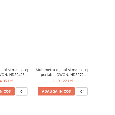
ital și osciloscop
Multimetru digital și osciloscop
Multimetru 
OWON, HDS242S,
portabil, OWON, HDS272,
portabi
kV, 200mA-
200mV-1kV, 200mA-
200m
4,05 Lei
1.191,22 Lei
1
N COS
ADAUGA IN COS
ADAUG