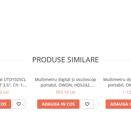
Detalii
Tester
Detector de tensiune fără
contact
PRODUSE SIMILARE
CAT IV 1000V, EN 61010
200...1000V AC
tal UTD1025CL
Multimetru digital și osciloscop
Multimetru dig
 3,5"; Ch: 1;
portabil, OWON, HDS242,
portabil, 
 compatibil cu
200mV-1kV, 200mA-
200mV-1
2 Lei
953,10 Lei
1.12
e serială
COS
ADAUGA IN COS
ADAUGA I
baterie LR03 AAA 1,5V x2