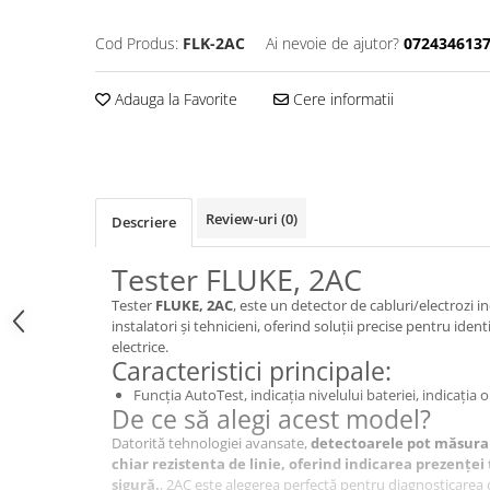
Osciloscoape B&K PRECISION
Cod Produs:
FLK-2AC
Ai nevoie de ajutor?
072434613
Osciloscoape FLUKE
Osciloscoape GW INSTEK
Adauga la Favorite
Cere informatii
Osciloscoape HANTEK
Osciloscoape KEYSIGHT
Osciloscoape OWON
Osciloscoape Peaktech
Review-uri
(0)
Descriere
Osciloscoape ROHDE & SCHWARZ
Tester FLUKE, 2AC
Osciloscoape TELEDYNE LECROY
Tester
FLUKE, 2AC
, este un detector de cabluri/electrozi in
Osciloscoape UNI-T
instalatori și tehnicieni, oferind soluții precise pentru ident
electrice.
Caracteristici principale:
Funcția AutoTest, indicația nivelului bateriei, indicația 
De ce să alegi acest model?
Datorită tehnologiei avansate,
detectoarele pot măsura 
chiar rezistenta de linie, oferind indicarea prezenței 
sigură.
, 2AC este alegerea perfectă pentru diagnosticarea c