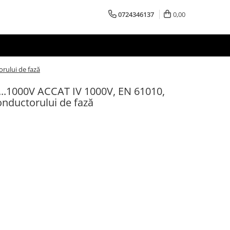
0724346137
0,00
orului de fază
...1000V ACCAT IV 1000V, EN 61010,
conductorului de fază