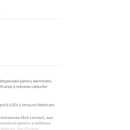
7
dispensabil pentru electricieni,
ificarea și testarea cablurilor
optică (LED) a tensiunii detectate.
tensiunea fără contact, sau
tensiunii pentru o utilizare
ablurilor, identificarea