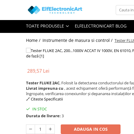
Toate Produsele
TOATE PRODUSELE
ELFELECTRONICART BLOG
Audio
Auto
Home /
Instrumente de masura si control /
Tester FLU
Instrumente de masura si control
Clesti Ampermetrici
Multimetre Digitale
289,57 Lei
Scule Atelier
Tester FLUKE 2AC
, Folosit la detectarea conductorului de fa
Surse de alimentare
Livrat impreuna cu
, acest echipament oferă performanță fia
Termometre
îngropate, verificarea conexiunilor și depanarea instalațiilor e
🔗 Citeste Specificatii
Testere
IN STOC
Osciloscoape
Durata de livrare:
3
Accesorii
Osciloscoape AXIOMET
ADAUGA IN COS