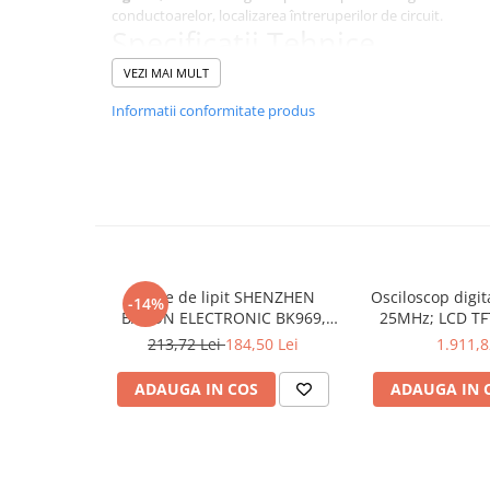
conductoarelor, localizarea întreruperilor de circuit.
Specificații Tehnice
VEZI MAI MULT
Caracteristică
Informatii conformitate produs
Tipul contorului
Tipul testerului
Display
Norma
Interval detectie tensiune
Stație de lipit SHENZHEN
Osciloscop digi
-14%
BAKON ELECTRONIC BK969,
25MHz; LCD TFT
Interval frecventa detectie
200...480°C control analogic, cu
250Msps; 12kpts
213,72 Lei
184,50 Lei
1.911,8
buton
Decodificar
Temperatura de operare
ADAUGA IN COS
ADAUGA IN 
Alimentare de la
Tensiune maxima
Interval de măsurare al tensiunii alternative