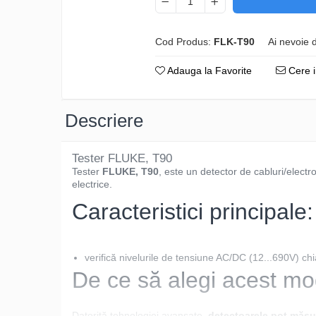
Osciloscoape B&K PRECISION
Osciloscoape FLUKE
Cod Produs:
FLK-T90
Ai nevoie 
Osciloscoape GW INSTEK
Adauga la Favorite
Cere i
Osciloscoape HANTEK
Osciloscoape KEYSIGHT
Descriere
Osciloscoape OWON
Osciloscoape Peaktech
Tester FLUKE, T90
Osciloscoape ROHDE & SCHWARZ
Tester
FLUKE, T90
, este un detector de cabluri/electroz
Osciloscoape TELEDYNE LECROY
electrice.
Caracteristici principale:
Osciloscoape UNI-T
verifică nivelurile de tensiune AC/DC (12...690V) chiar
De ce să alegi acest mo
Datorită tehnologiei avansate,
detectoarele pot măsura