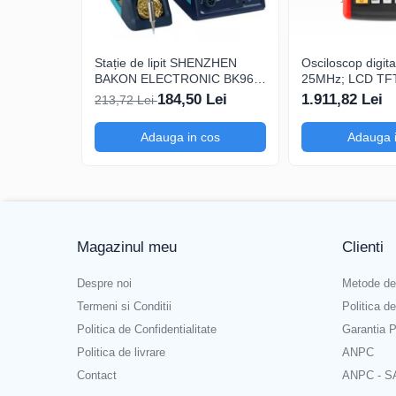
Test de continuitate
Interval de tensiune de la fază la fază pentru indicar
Stație de lipit SHENZHEN
Osciloscop digi
BAKON ELECTRONIC BK969,
25MHz; LCD TFT 
Precizia măsurării tensiunii DC
200...480°C control analogic,
250Msps; 12kpts
184,50 Lei
1.911,82 Lei
213,72 Lei
cu buton
cu Decodificare 
Precizia măsurării tensiunii AC
Adauga in cos
Adauga 
Iluminare
Tip aditional de masurare
Intervalul măsurării rezistenței
Acuratete de măsurare a rezistentei
Magazinul meu
Clienti
Ce conține pachetul?
Despre noi
Metode de
Termeni si Conditii
Politica d
Politica de Confidentialitate
Garantia P
1 x Tester FLUKE T90
Politica de livrare
ANPC
Contact
ANPC - S