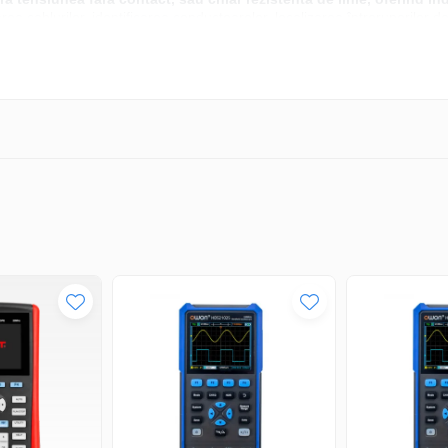
a cablurilor, identificarea conductoarelor, localizarea întreruperilor de 
Detalii
Tester
electric
Diode led
CAT II 690V, CAT III 600V, EN 61010
baterie LR03 AAA 1,5V x2
12V, 24V, 50V, 120V, 230V, 400V, 690V
12V, 24V, 50V, 120V, 230V, 400V, 690V