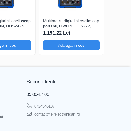
ital și osciloscop
Multimetru digital și osciloscop
Multimetru 
ON, HDS242S,
portabil, OWON, HDS272,
portabil,
200mA-
200mV-1kV, 200mA-
200mV-1k
i
1.191,22 Lei
1.374,39
a in cos
Adauga in cos
Ad
Suport clienti
09:00-17:00
0724346137
contact@elfelectronicart.ro
ui