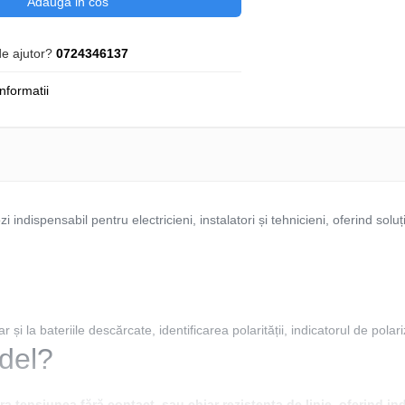
Adauga in cos
de ajutor?
0724346137
nformatii
i indispensabil pentru electricieni, instalatori și tehnicieni, oferind soluț
 și la bateriile descărcate, identificarea polarității, indicatorul de polar
del?
 tensiunea fără contact, sau chiar rezistenta de linie, oferind ind