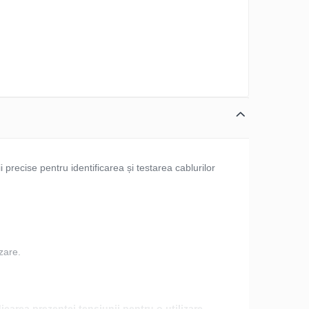
ii precise pentru identificarea și testarea cablurilor
izare.
icarea prezenței tensiunii pentru o utilizare