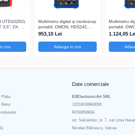
Indicație acustică, indicație optică, 0Ω... 400kΩ
ea secvenței de fază
12...690V AC
tal UTD1025CL
Multimetru digital și osciloscop
Multimetru dig
3,5"; Ch: 1;
portabil, OWON, HDS242,
portabil, OW
±(3% + 5 cifre)
 compatibil
200mV-1kV, 200mA-
200mV-1kV, 
953,10 Lei
1.124,05 Le
serială
±(3% + 5 cifre)
in cos
Adauga in cos
Adaug
Date comerciale
 Plata
ElfElectronicArt SRL
e Retur
J2024039969008
roduselor
RO50858656
str. Salcamilor, nr. 7, sat Linia Hanul
AL
Nicolae Bălcescu, Valcea