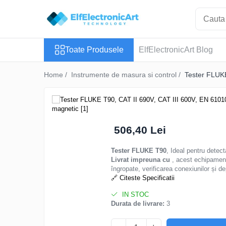
Toate Produsele
Toate Produsele
ElfElectronicArt Blog
Audio
Auto
Home /
Instrumente de masura si control /
Tester FLUKE
Instrumente de masura si control
Clesti Ampermetrici
Multimetre Digitale
Scule Atelier
506,40 Lei
Surse de alimentare
Tester FLUKE T90
, Ideal pentru detec
Termometre
Livrat impreuna cu
, acest echipament 
îngropate, verificarea conexiunilor și de
Testere
🔗 Citeste Specificatii
Osciloscoape
IN STOC
Accesorii
Durata de livrare:
3
Osciloscoape AXIOMET