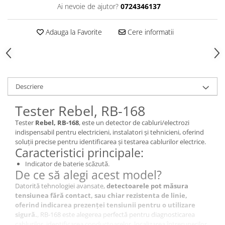
Ai nevoie de ajutor?
0724346137
Adauga la Favorite
Cere informatii
Descriere
Tester Rebel, RB-168
Tester
Rebel, RB-168
, este un detector de cabluri/electrozi
indispensabil pentru electricieni, instalatori și tehnicieni, oferind
soluții precise pentru identificarea și testarea cablurilor electrice.
Caracteristici principale:
Indicator de baterie scăzută.
De ce să alegi acest model?
Datorită tehnologiei avansate,
detectoarele pot măsura
tensiunea fără contact, sau chiar rezistenta de linie,
oferind indicarea prezenței tensiunii pentru o utilizare
sigură.
, RB-168 este alegerea perfectă pentru diagnosticarea
cablurilor, identificarea conductoarelor, localizarea întreruperilor