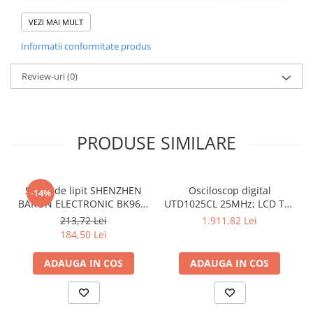
de circuit.
Specificații Tehnice
VEZI MAI MULT
Informatii conformitate produs
Caracteristică
Detalii
Tipul contorului
Tester
Review-uri
(0)
Tipul testerului
baterie
Display
PRODUSE SIMILARE
Norma
Interval detectie tensiune
Stație de lipit SHENZHEN
Osciloscop digital
-14%
Interval frecventa detectie
BAKON ELECTRONIC BK969,
UTD1025CL 25MHz; LCD TFT
200...480°C control
3,5"; Ch: 1; 250Msps; 12kpts
213,72 Lei
1.911,82 Lei
Temperatura de operare
analogic, cu buton
compatibil cu Decodificare
184,50 Lei
serială
Alimentare de la
din circuitul de
măsurare
ADAUGA IN COS
ADAUGA IN COS
Tensiune maxima
Interval de măsurare al tensiunii alternative