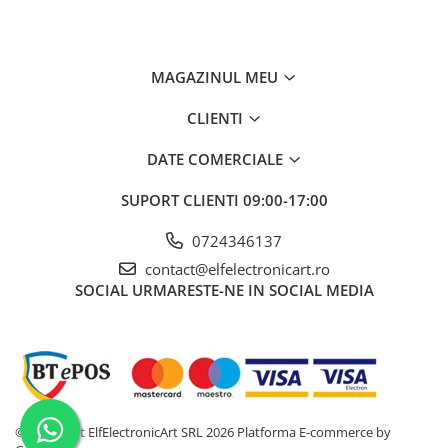
Interval de măsurare al tensiunii continue
Test de continuitate
MAGAZINUL MEU
Interval de tensiune de la fază la fază pentru
CLIENTI
indicarea secvenței de fază
Precizia măsurării tensiunii DC
DATE COMERCIALE
Precizia măsurării tensiunii AC
SUPORT CLIENTI
09:00-17:00
Iluminare
0724346137
Tip aditional de masurare
contact@elfelectronicart.ro
SOCIAL
URMARESTE-NE IN SOCIAL MEDIA
Intervalul măsurării rezistenței
Acuratete de măsurare a rezistentei
Ce conține pachetul?
1 x Tester Rebel RB-168
©Copyright ElfElectronicArt SRL 2026
Platforma E-commerce by