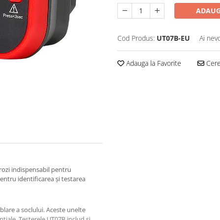
ADAUG
Cod Produs:
UT07B-EU
Ai nev
Adauga la Favorite
Cere 
trozi indispensabil pentru
 pentru identificarea și testarea
ablare a soclului. Aceste unelte
nțiale. Testerele UT07B includ și