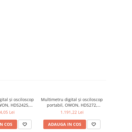
ital și osciloscop
Multimetru digital și osciloscop
Multimetru 
OWON, HDS242S,
portabil, OWON, HDS272,
portabi
kV, 200mA-
200mV-1kV, 200mA-
200m
4,05 Lei
1.191,22 Lei
1
N COS
ADAUGA IN COS
ADAUG