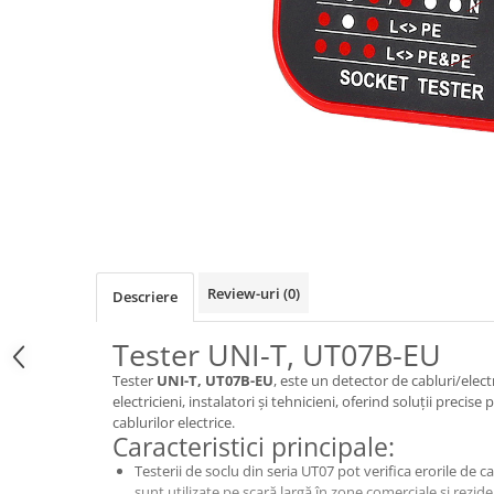
Osciloscoape B&K PRECISION
Osciloscoape FLUKE
Osciloscoape GW INSTEK
Osciloscoape HANTEK
Osciloscoape KEYSIGHT
Osciloscoape OWON
Osciloscoape Peaktech
Osciloscoape ROHDE & SCHWARZ
Osciloscoape TELEDYNE LECROY
Review-uri
(0)
Descriere
Osciloscoape UNI-T
Tester UNI-T, UT07B-EU
Tester
UNI-T, UT07B-EU
, este un detector de cabluri/elec
electricieni, instalatori și tehnicieni, oferind soluții precise
cablurilor electrice.
Caracteristici principale:
Testerii de soclu din seria UT07 pot verifica erorile de c
sunt utilizate pe scară largă în zone comerciale și rezide