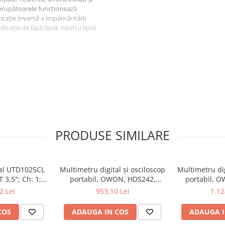
trerupătoarele funcționează
ndicație inversă a împământării
ndicație de fază lipsă, neutru lipsă
tensiunea fără contact, sau
tensiunii pentru o utilizare
rea cablurilor, identificarea
Detalii
PRODUSE SIMILARE
Tester
Priză de alimentare
Diode led
tal UTD1025CL
Multimetru digital și osciloscop
Multimetru dig
 3,5"; Ch: 1;
portabil, OWON, HDS242,
portabil, 
CAT II 1000V, CAT III 600V,
 compatibil cu
200mV-1kV, 200mA-
200mV-1
2 Lei
953,10 Lei
1.12
EN 61010
e serială
COS
ADAUGA IN COS
ADAUGA I