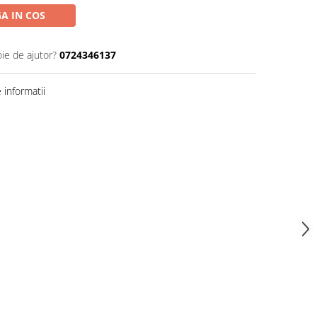
A IN COS
oie de ajutor?
0724346137
informatii