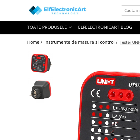
Toate Produsele
TOATE PRODUSELE
ELFELECTRONICART BLOG
Audio
Auto
Home /
Instrumente de masura si control /
Tester UNI-
Instrumente de masura si control
Clesti Ampermetrici
Multimetre Digitale
Scule Atelier
Surse de alimentare
Termometre
Testere
Osciloscoape
Accesorii
Osciloscoape AXIOMET