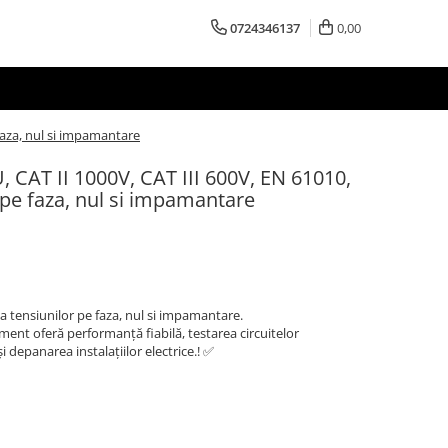
0724346137
0,00
 faza, nul si impamantare
 CAT II 1000V, CAT III 600V, EN 61010,
r pe faza, nul si impamantare
rea tensiunilor pe faza, nul si impamantare.
ment oferă performanță fiabilă, testarea circuitelor
i depanarea instalațiilor electrice.! ✅