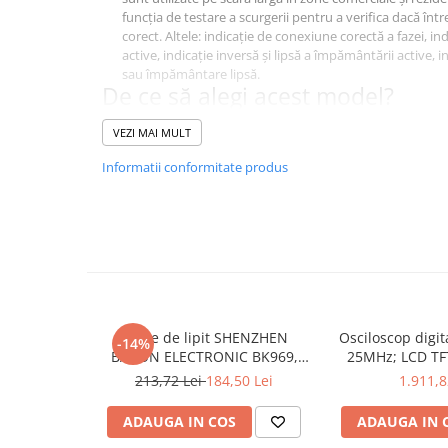
funcția de testare a scurgerii pentru a verifica dacă în
corect. Altele: indicație de conexiune corectă a fazei, i
active, indicație inversă și lipsă a împământării active, i
sau împământare lipsă.
De ce să alegi acest model?
Datorită tehnologiei avansate,
detectoarele pot măsura 
VEZI MAI MULT
chiar rezistenta de linie, oferind indicarea prezenței 
sigură.
, UT07B-EU este alegerea perfectă pentru diagnostica
Informatii conformitate produs
conductoarelor, localizarea întreruperilor de circuit.
Specificații Tehnice
Caracteristică
Tipul contorului
Tipul testerului
Display
Stație de lipit SHENZHEN
Osciloscop digi
-14%
BAKON ELECTRONIC BK969,
25MHz; LCD TFT
Norma
200...480°C control analogic, cu
250Msps; 12kpts
213,72 Lei
184,50 Lei
1.911,8
buton
Decodificar
ADAUGA IN COS
ADAUGA IN 
Interval detectie tensiune