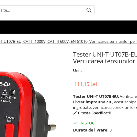
T UT07B-EU, CAT II 1000V, CAT III 600V, EN 61010, Verificarea tensiunilor pe
Tester UNI-T UT07B-EU,
Verificarea tensiunilo
Uni-t
111,15 Lei
Tester UNI-T UT07B-EU
, Verifica
Livrat impreuna cu
, acest echipa
îngropate, verificarea conexiunilor ș
🔗 Citeste Specificatii
IN STOC
Durata de livrare:
3