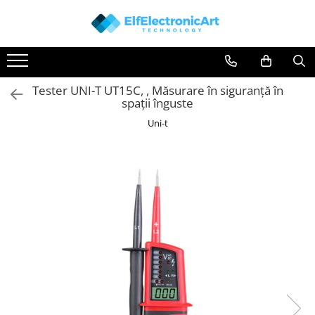
Toate Produsele
Audio
Tester UNI-T UT15C, , Măsurare în siguranță în
Auto
spații înguste
Instrumente de masura si control
Uni-t
Clesti Ampermetrici
Multimetre Digitale
Scule Atelier
Surse de alimentare
Termometre
Testere
Osciloscoape
Accesorii
Osciloscoape AXIOMET