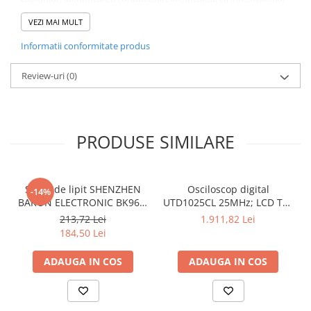
de circuit.
Specificații Tehnice
VEZI MAI MULT
Informatii conformitate produs
Caracteristică
Detalii
Tipul contorului
Tester
Review-uri
(0)
Tipul testerului
electric
Display
LCD
PRODUSE SIMILARE
Norma
Interval detectie tensiune
Stație de lipit SHENZHEN
Osciloscop digital
-14%
Interval frecventa detectie
BAKON ELECTRONIC BK969,
UTD1025CL 25MHz; LCD TFT
200...480°C control
3,5"; Ch: 1; 250Msps; 12kpts
213,72 Lei
1.911,82 Lei
Temperatura de operare
analogic, cu buton
compatibil cu Decodificare
184,50 Lei
serială
Alimentare de la
baterie R03 AAA
1,5V x2
ADAUGA IN COS
ADAUGA IN COS
Tensiune maxima
Interval de măsurare al tensiunii
12V, 24V, 50V, 120V,