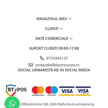
alternative
230V, 400V, 690V
Interval de măsurare al tensiunii
12V, 24V, 50V, 120V,
continue
230V, 400V, 690V
MAGAZINUL MEU
Test de continuitate
0Ω... 100kΩ
CLIENTI
Interval de tensiune de la fază la fază
pentru indicarea secvenței de fază
DATE COMERCIALE
Precizia măsurării tensiunii DC
SUPORT CLIENTI
09:00-17:00
Precizia măsurării tensiunii AC
0724346137
Iluminare
contact@elfelectronicart.ro
SOCIAL
URMARESTE-NE IN SOCIAL MEDIA
Tip aditional de masurare
Intervalul măsurării rezistenței
Acuratete de măsurare a rezistentei
Ce conține pachetul?
©Copyright ElfElectronicArt SRL 2026
Platforma E-commerce by
1 x Tester UNI-T UT15C