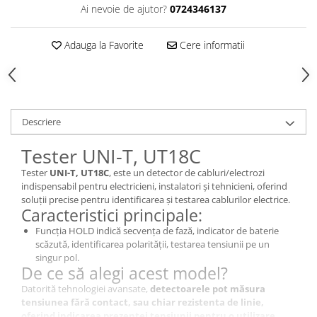
Ai nevoie de ajutor?
0724346137
Adauga la Favorite
Cere informatii
Descriere
Tester UNI-T, UT18C
Tester
UNI-T, UT18C
, este un detector de cabluri/electrozi
indispensabil pentru electricieni, instalatori și tehnicieni, oferind
soluții precise pentru identificarea și testarea cablurilor electrice.
Caracteristici principale:
Funcția HOLD indică secvența de fază, indicator de baterie
scăzută, identificarea polarității, testarea tensiunii pe un
singur pol.
De ce să alegi acest model?
Datorită tehnologiei avansate,
detectoarele pot măsura
tensiunea fără contact, sau chiar rezistenta de linie,
oferind indicarea prezenței tensiunii pentru o utilizare