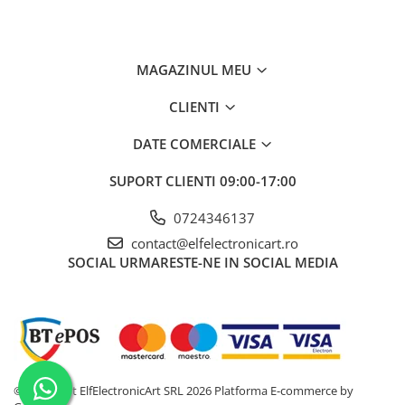
Tensiune maxima
Interval de măsurare al tensiunii
12V, 24V, 50V, 120V,
alternative
230V, 400V, 690V
MAGAZINUL MEU
Interval de măsurare al tensiunii
12V, 24V, 50V, 120V,
CLIENTI
continue
230V, 400V, 690V
DATE COMERCIALE
Test de continuitate
Indicație acustică,
indicație optică, 0Ω...
100kΩ
SUPORT CLIENTI
09:00-17:00
Interval de tensiune de la fază la
0724346137
fază pentru indicarea secvenței de
contact@elfelectronicart.ro
fază
SOCIAL
URMARESTE-NE IN SOCIAL MEDIA
Precizia măsurării tensiunii DC
±(1,5% + 1 cifră)
Precizia măsurării tensiunii AC
±(1,5% + 1 cifră)
Iluminare
Tip aditional de masurare
©Copyright ElfElectronicArt SRL 2026
Platforma E-commerce by
Intervalul măsurării rezistenței