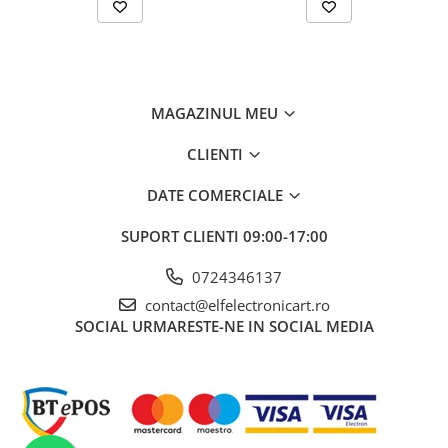
Interval detectie tensiune
Interval frecventa detectie
Temperatura de operare
MAGAZINUL MEU
Alimentare de la
baterie R03 AAA 1,5V
x2
CLIENTI
Tensiune maxima
DATE COMERCIALE
Interval de măsurare al tensiunii
6V, 12V, 24V, 50V,
SUPORT CLIENTI
09:00-17:00
alternative
120V, 230V, 400V, 690V
Interval de măsurare al tensiunii
6V, 12V, 24V, 50V,
0724346137
continue
120V, 230V, 400V, 690V
contact@elfelectronicart.ro
SOCIAL
URMARESTE-NE IN SOCIAL MEDIA
Test de continuitate
Indicație acustică,
indicație optică, 0Ω...
100kΩ
Interval de tensiune de la fază la
fază pentru indicarea secvenței de
fază