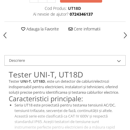
Cod Produs:
UT18D
Ai nevoie de ajutor?
0724346137
Adauga la Favorite
Cere informatii
Descriere
Tester UNI-T, UT18D
Tester
UNI-T, UT18D
, este un detector de cabluri/electrozi
indispensabil pentru electricieni, instalatori și tehnicieni, oferind
soluții precise pentru identificarea și testarea cablurilor electrice.
Caracteristici principale:
Seria UT18 este proiectată pentru testarea tensiunii AC/DC,
tensiunii trifazate, secvenței de fază, continuității și altele.
Această serie este clasificată ca CAT IV 600V și respectă
standardul IP65. Acești testatori de tensiune sunt
instrumente perfecte pentru electricieni de a măsura rapid