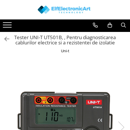
Toate Produsele
Audio
Tester UNI-T UT501B, , Pentru diagnosticarea
Auto
cablurilor electrice si a rezistentei de izolatie
Instrumente de masura si control
Uni-t
Clesti Ampermetrici
Multimetre Digitale
Scule Atelier
Surse de alimentare
Termometre
Testere
Osciloscoape
Accesorii
Osciloscoape AXIOMET