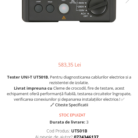
Osciloscoape B&K PRECISION
Osciloscoape FLUKE
Osciloscoape GW INSTEK
Osciloscoape HANTEK
Osciloscoape KEYSIGHT
Osciloscoape OWON
Osciloscoape Peaktech
583,35 Lei
Osciloscoape ROHDE & SCHWARZ
Tester UNI-T UT501B
, Pentru diagnosticarea cablurilor electrice si a
Osciloscoape TELEDYNE LECROY
rezistentei de izolatie.
Livrat impreuna cu
Cleme de crocodil, fire de testare, acest
Osciloscoape UNI-T
echipament oferă performanță fiabilă, testarea circuitelor îngropate,
verificarea conexiunilor și depanarea instalațiilor electrice.! ✅
🔗 Citeste Specificatii
STOC EPUIZAT
Durata de livrare:
3
Cod Produs:
UT501B
Ai nevoie de ajutor?
0724346137