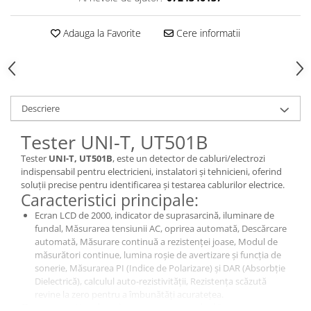
Adauga la Favorite
Cere informatii
Descriere
Tester UNI-T, UT501B
Tester
UNI-T, UT501B
, este un detector de cabluri/electrozi
indispensabil pentru electricieni, instalatori și tehnicieni, oferind
soluții precise pentru identificarea și testarea cablurilor electrice.
Caracteristici principale:
Ecran LCD de 2000, indicator de suprasarcină, iluminare de
fundal, Măsurarea tensiunii AC, oprirea automată, Descărcare
automată, Măsurare continuă a rezistenței joase, Modul de
măsurători continue, lumina roșie de avertizare și funcția de
sonerie, Măsurarea PI (Indice de Polarizare) și DAR (Absorbție
Dielectrică), calculul auto-rezistivității, Rezistența scăzută
revine la zero pentru a îmbunătăți acuratețea.
De ce să alegi acest model?