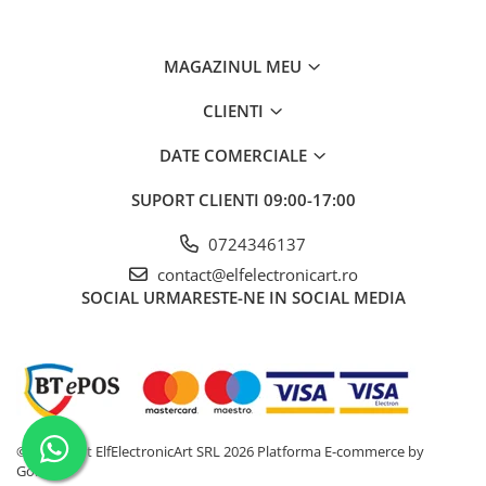
Temperatura de operare
Alimentare de la
baterie R6 AA
MAGAZINUL MEU
1,5V x6
Tensiune maxima
CLIENTI
Interval de măsurare al tensiunii
30...600V
DATE COMERCIALE
alternative
SUPORT CLIENTI
09:00-17:00
Interval de măsurare al tensiunii continue
Test de continuitate
10mΩ... 200Ω
0724346137
contact@elfelectronicart.ro
Interval de tensiune de la fază la fază
pentru indicarea secvenței de fază
SOCIAL
URMARESTE-NE IN SOCIAL MEDIA
Precizia măsurării tensiunii DC
Precizia măsurării tensiunii AC
±(2% + 3 cifre)
Iluminare
Da
Tip aditional de masurare
Rezistența la
©Copyright ElfElectronicArt SRL 2026
Platforma E-commerce by
izolație
Gomag