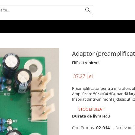
Adaptor (preamplifica
ElfElectronicArt
37,27 Lei
Preamplificator pentru microfon, ali
Amplificare 50× (≈34 dB), bandă larg
Inspirat dintr-un montaj clasic utiliz
STOC EPUIZAT
Durata de livrare:
3
Cod Produs:
02-014
Ai nevoie 