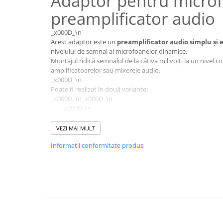
Adaptor pentru microf
preamplificator audio
_x000D_\n
Acest adaptor este un
preamplificator audio simplu și e
nivelului de semnal al microfoanelor dinamice.
Montajul ridică semnalul de la câțiva milivolți la un nivel c
amplificatoarelor sau mixerele audio.
_x000D_\n
Poate fi realizat în două variante:
_x000D_\n_x000D_\n
_x000D_\n
_x000D_\n
mono
(un singur canal)
VEZI MAI MULT
_x000D_\n
Informatii conformitate produs
_x000D_\n
_x000D_\n
stereo
(două canale identice)
_x000D_\n
_x000D_\n
_x000D_\n_x000D_\n
_x000D_\n_x000D_\n