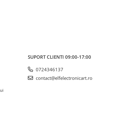
\n_x000D_\n_x000D_\n_x000D_\n_x000D_\n_x000D_\n_x000D_\n_x000D_\n
SUPORT CLIENTI
09:00-17:00
0724346137
contact@elfelectronicart.ro
lui