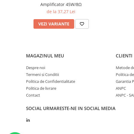
Caracteristici tehnice
Amplificator 45W/8Ω
de la 37,27 Lei
_x000D_\n
_x000D_\n
VEZI VARIANTE
_x000D_\n_x000D_\n_x000D_\n_x000D_\n_x000D_\n_x000
Parametru
Valoare tipică
Tensiune de alimentare
20 Vcc
Nivel semnal de intrare
≈ 2 mV (max nominal)
MAGAZINUL MEU
CLIENTI
Nivel maxim de intrare
200 mVpp
Despre noi
Metode de
Termeni si Conditii
Nivel semnal de ieșire
≈ 100 mV (nominal)
Politica d
Politica de Confidentialitate
Garantia 
Nivel maxim de ieșire
10 Vpp
Politica de livrare
ANPC
Contact
ANPC - SA
Amplificare
50× (≈ 34 dB)
Bandă de frecvență
2 Hz – 100 kHz
SOCIAL
URMARESTE-NE IN SOCIAL MEDIA
Impedanță de intrare
50 kΩ
Impedanță de ieșire
10 kΩ