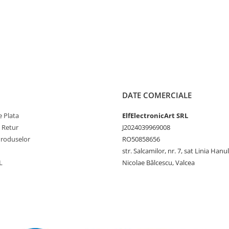
D_\n_x000D_\n_x000D_\n_x000D_\n_x000D_\n_x000D_\n_x000D_\n_x000D_
DATE COMERCIALE
 Plata
ElfElectronicArt SRL
e Retur
J2024039969008
Produselor
RO50858656
str. Salcamilor, nr. 7, sat Linia Hanu
L
Nicolae Bălcescu, Valcea