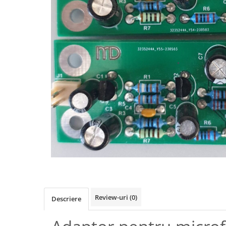
Osciloscoape B&K PRECISION
Osciloscoape FLUKE
Osciloscoape GW INSTEK
Osciloscoape HANTEK
Osciloscoape KEYSIGHT
Osciloscoape OWON
Osciloscoape Peaktech
Osciloscoape ROHDE & SCHWARZ
Osciloscoape TELEDYNE LECROY
Osciloscoape UNI-T
Review-uri
(0)
Descriere