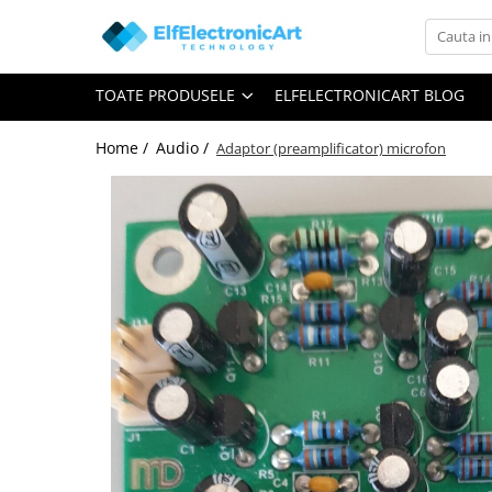
Toate Produsele
TOATE PRODUSELE
ELFELECTRONICART BLOG
Audio
Auto
Home /
Audio /
Adaptor (preamplificator) microfon
Instrumente de masura si control
Clesti Ampermetrici
Multimetre Digitale
Scule Atelier
Surse de alimentare
Termometre
Testere
Osciloscoape
Accesorii
Osciloscoape AXIOMET