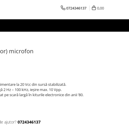
0724346137
0,00
tor) microfon
mentare la 20 Vcc din sursă stabilizată.
ă 2 Hz – 100 kHz, ieșire max. 10 Vpp.
at pe scară largă în kiturile electronice din anii ’80.
de ajutor?
0724346137