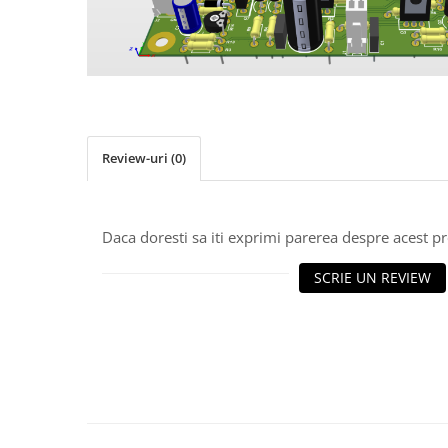
Osciloscoape B&K PRECISION
Osciloscoape FLUKE
Osciloscoape GW INSTEK
Osciloscoape HANTEK
Osciloscoape KEYSIGHT
Review-uri
(0)
Osciloscoape OWON
Osciloscoape Peaktech
Osciloscoape ROHDE & SCHWARZ
Daca doresti sa iti exprimi parerea despre acest 
Osciloscoape TELEDYNE LECROY
SCRIE UN REVIEW
Osciloscoape UNI-T