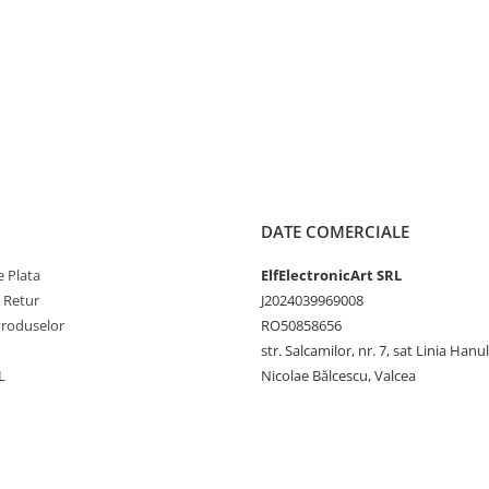
DATE COMERCIALE
 Plata
ElfElectronicArt SRL
e Retur
J2024039969008
Produselor
RO50858656
str. Salcamilor, nr. 7, sat Linia Hanu
L
Nicolae Bălcescu, Valcea