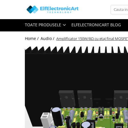
Toate Produsele
TOATE PRODUSELE
ELFELECTRONICART BLOG
Audio
Auto
Home /
Audio /
Amplificator 150W/8Ω cu etaj final MOSFET
Instrumente de masura si control
Clesti Ampermetrici
Multimetre Digitale
Scule Atelier
Surse de alimentare
Termometre
Testere
Osciloscoape
Accesorii
Osciloscoape AXIOMET