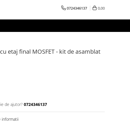
0724346137
0,00
u etaj final MOSFET - kit de asamblat
ie de ajutor?
0724346137
informatii