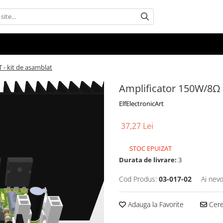
 - kit de asamblat
Amplificator 150W/8Ω c
ElfElectronicArt
37,27 Lei
STOC EPUIZAT
Durata de livrare:
3
Cod Produs:
03-017-02
Ai nevo
Adauga la Favorite
Cere 