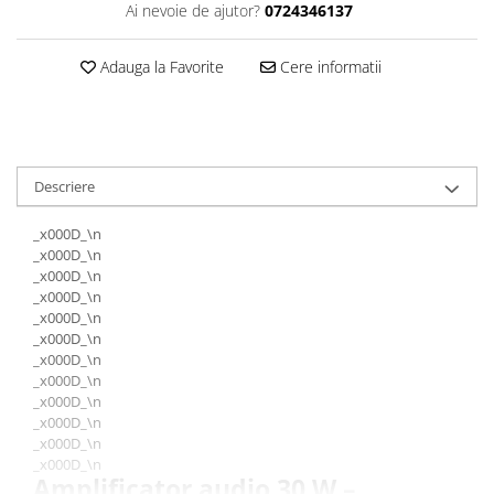
Ai nevoie de ajutor?
0724346137
Adauga la Favorite
Cere informatii
Descriere
_x000D_\n
_x000D_\n
_x000D_\n
_x000D_\n
_x000D_\n
_x000D_\n
_x000D_\n
_x000D_\n
_x000D_\n
_x000D_\n
_x000D_\n
_x000D_\n
Amplificator audio 30 W –