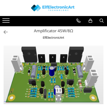
Toate Produsele
Audio
Amplificator 45W/8Ω
Auto
ElfElectronicArt
Instrumente de masura si control
Clesti Ampermetrici
Multimetre Digitale
Scule Atelier
Surse de alimentare
Termometre
Testere
Osciloscoape
Accesorii
Osciloscoape AXIOMET