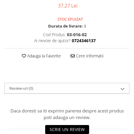
Osciloscoape B&K PRECISION
37,27 Lei
Osciloscoape FLUKE
STOC EPUIZAT
Osciloscoape GW INSTEK
Durata de livrare:
3
Osciloscoape HANTEK
Cod Produs:
03-016-02
Ai nevoie de ajutor?
0724346137
Osciloscoape KEYSIGHT
Osciloscoape OWON
Adauga la Favorite
Cere informatii
Osciloscoape Peaktech
Osciloscoape ROHDE & SCHWARZ
Osciloscoape TELEDYNE LECROY
Osciloscoape UNI-T
Review-uri
(0)
Daca doresti sa iti exprimi parerea despre acest produs
poti adauga un review.
SCRIE UN REVIEW