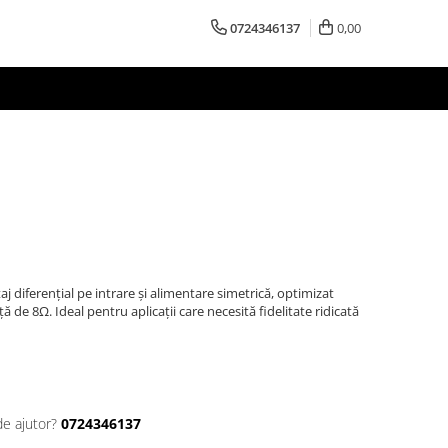
0724346137
0,00
aj diferențial pe intrare și alimentare simetrică, optimizat
 de 8Ω. Ideal pentru aplicații care necesită fidelitate ridicată
de ajutor?
0724346137