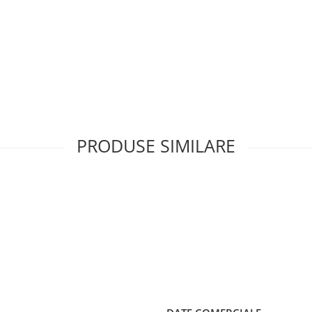
are simetrică
PRODUSE SIMILARE
: