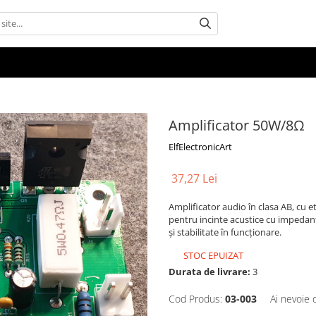
Amplificator 50W/8Ω
ElfElectronicArt
37,27 Lei
Amplificator audio în clasa AB, cu et
pentru incinte acustice cu impedanță
și stabilitate în funcționare.
STOC EPUIZAT
Durata de livrare:
3
Cod Produs:
03-003
Ai nevoie 