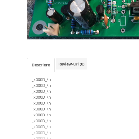
Osciloscoape B&K PRECISION
Osciloscoape FLUKE
Osciloscoape GW INSTEK
Osciloscoape HANTEK
Osciloscoape KEYSIGHT
Osciloscoape OWON
Osciloscoape Peaktech
Review-uri
(0)
Descriere
Osciloscoape ROHDE & SCHWARZ
_x000D_\n
Osciloscoape TELEDYNE LECROY
_x000D_\n
Osciloscoape UNI-T
_x000D_\n
_x000D_\n
_x000D_\n
_x000D_\n
_x000D_\n
_x000D_\n
_x000D_\n
_x000D_\n
_x000D_\n