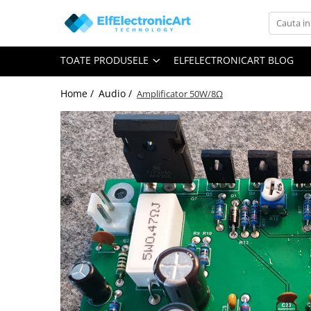
Toate Produsele
TOATE PRODUSELE
ELFELECTRONICART BLOG
Audio
Auto
Home /
Audio /
Amplificator 50W/8Ω
Instrumente de masura si control
Clesti Ampermetrici
Multimetre Digitale
Scule Atelier
Surse de alimentare
Termometre
Testere
Osciloscoape
Accesorii
Osciloscoape AXIOMET