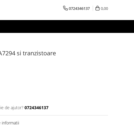
0724346137
0,00
A7294 si tranzistoare
ie de ajutor?
0724346137
informatii