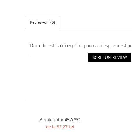
Osciloscoape B&K PRECISION
Osciloscoape FLUKE
Osciloscoape GW INSTEK
Review-uri
(0)
Osciloscoape HANTEK
Osciloscoape KEYSIGHT
Daca doresti sa iti exprimi parerea despre acest 
Osciloscoape OWON
SCRIE UN REVIEW
Osciloscoape Peaktech
Osciloscoape ROHDE & SCHWARZ
Osciloscoape TELEDYNE LECROY
Osciloscoape UNI-T
Amplificator 45W/8Ω
de la 37,27 Lei