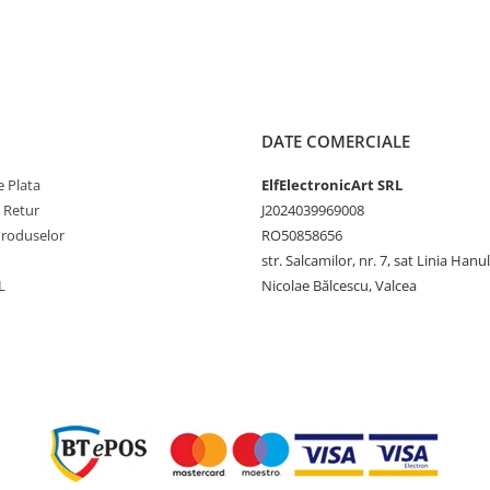
DATE COMERCIALE
 Plata
ElfElectronicArt SRL
e Retur
J2024039969008
Produselor
RO50858656
str. Salcamilor, nr. 7, sat Linia Hanu
L
Nicolae Bălcescu, Valcea