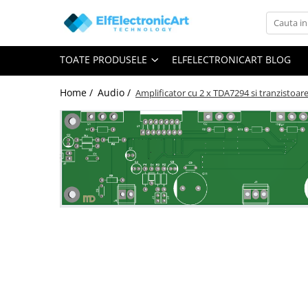
Toate Produsele
TOATE PRODUSELE
ELFELECTRONICART BLOG
Audio
Auto
Home /
Audio /
Amplificator cu 2 x TDA7294 si tranzistoar
Instrumente de masura si control
Clesti Ampermetrici
Multimetre Digitale
Scule Atelier
Surse de alimentare
Termometre
Testere
Osciloscoape
Accesorii
Osciloscoape AXIOMET