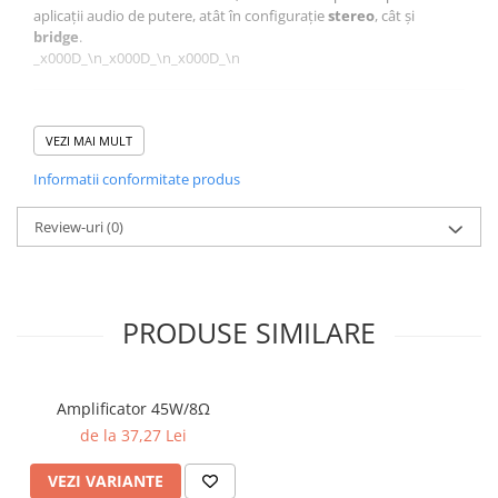
aplicații audio de putere, atât în configurație
stereo
, cât și
bridge
.
_x000D_\n_x000D_\n_x000D_\n
_x000D_\n_x000D_\n
Configurări disponibile
VEZI MAI MULT
_x000D_\n
Informatii conformitate produs
_x000D_\n
_x000D_\n
Review-uri
(0)
Stereo:
două canale de ieșire independente, ideale pentru o
experiență audio stereo clasică.
_x000D_\n
_x000D_\n
_x000D_\n
PRODUSE SIMILARE
Bridge:
combină cele două canale într-un singur canal de
putere sporită.
_x000D_\n
_x000D_\n
Amplificator 45W/8Ω
_x000D_\n_x000D_\n
de la 37,27 Lei
VEZI VARIANTE
_x000D_\n_x000D_\n