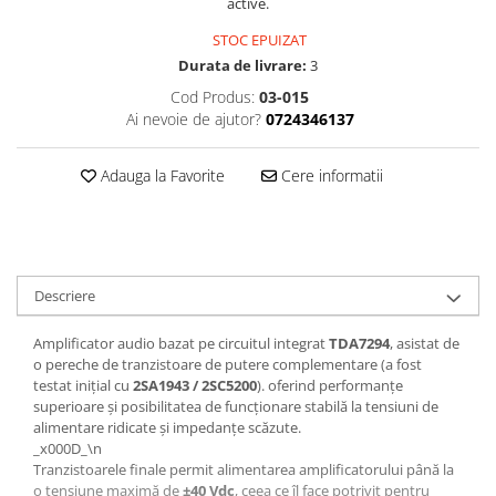
active.
STOC EPUIZAT
Durata de livrare:
3
Cod Produs:
03-015
Ai nevoie de ajutor?
0724346137
Adauga la Favorite
Cere informatii
Descriere
Amplificator audio bazat pe circuitul integrat
TDA7294
, asistat de
o pereche de tranzistoare de putere complementare (a fost
testat inițial cu
2SA1943 / 2SC5200
). oferind performanțe
superioare și posibilitatea de funcționare stabilă la tensiuni de
alimentare ridicate și impedanțe scăzute.
_x000D_\n
Tranzistoarele finale permit alimentarea amplificatorului până la
o tensiune maximă de
±40 Vdc
, ceea ce îl face potrivit pentru