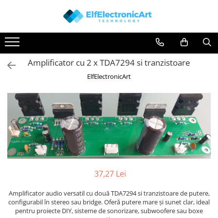
Instrumente de masura si control
Osciloscoape
Clesti Ampermetrici
Accesorii
Amplificator cu 2 x TDA7294 si tranzistoare
Multimetre Digitale
Osciloscoape AXIOMET
ElfElectronicArt
Scule Atelier
Osciloscoape B&K PRECISION
Surse de alimentare
Osciloscoape FLUKE
Termometre
Osciloscoape GW INSTEK
Testere
Osciloscoape HANTEK
Osciloscoape KEYSIGHT
Osciloscoape OWON
Osciloscoape Peaktech
37,27 Lei
Osciloscoape ROHDE & SCHWARZ
Amplificator audio versatil cu două TDA7294 si tranzistoare de putere,
Osciloscoape TELEDYNE LECROY
configurabil în stereo sau bridge. Oferă putere mare și sunet clar, ideal
pentru proiecte DIY, sisteme de sonorizare, subwoofere sau boxe
Osciloscoape UNI-T