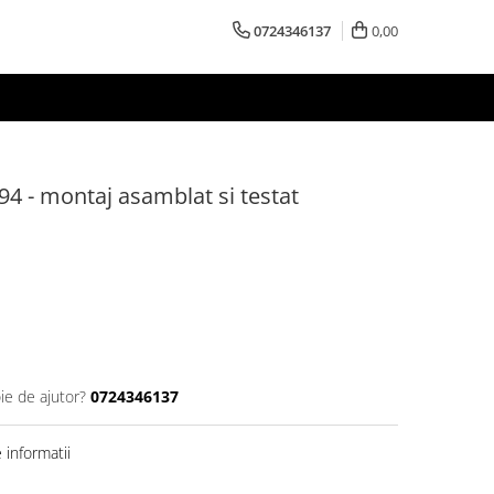
0724346137
0,00
4 - montaj asamblat si testat
ie de ajutor?
0724346137
informatii