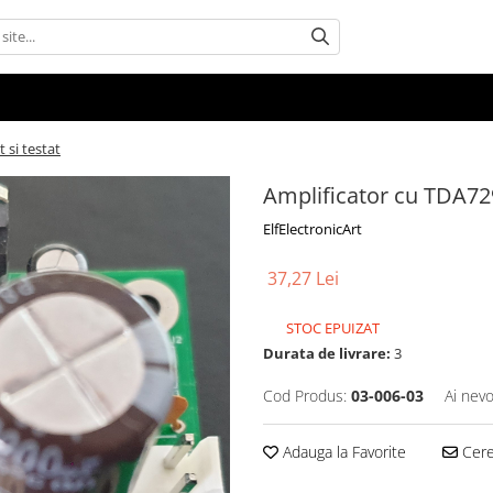
 si testat
Amplificator cu TDA729
ElfElectronicArt
37,27 Lei
STOC EPUIZAT
Durata de livrare:
3
Cod Produs:
03-006-03
Ai nevo
Adauga la Favorite
Cere 