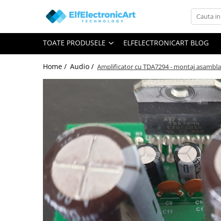
Toate Produsele
TOATE PRODUSELE
ELFELECTRONICART BLOG
Audio
Auto
Home /
Audio /
Amplificator cu TDA7294 - montaj asamblat
Instrumente de masura si control
Clesti Ampermetrici
Multimetre Digitale
Scule Atelier
Surse de alimentare
Termometre
Testere
Osciloscoape
Accesorii
Osciloscoape AXIOMET