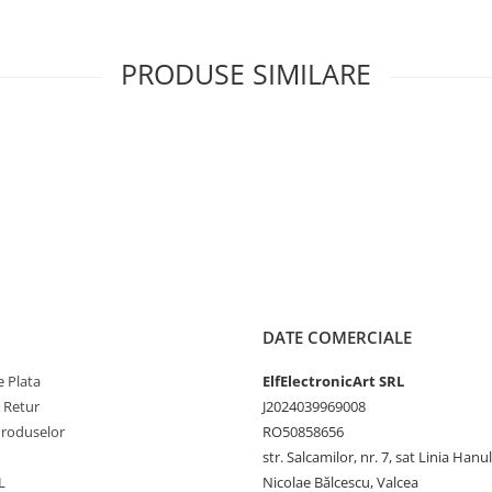
PRODUSE SIMILARE
DATE COMERCIALE
 Plata
ElfElectronicArt SRL
e Retur
J2024039969008
Produselor
RO50858656
str. Salcamilor, nr. 7, sat Linia Hanu
L
Nicolae Bălcescu, Valcea