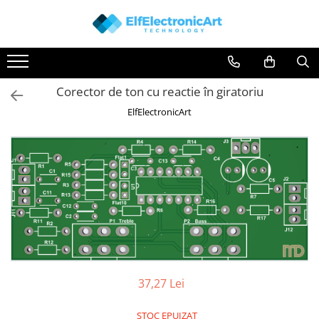
Toate Produsele
Audio
Corector de ton cu reactie în giratoriu
Auto
ElfElectronicArt
Instrumente de masura si control
Clesti Ampermetrici
Multimetre Digitale
Scule Atelier
Surse de alimentare
Termometre
Testere
Osciloscoape
37,27 Lei
Accesorii
Osciloscoape AXIOMET
STOC EPUIZAT