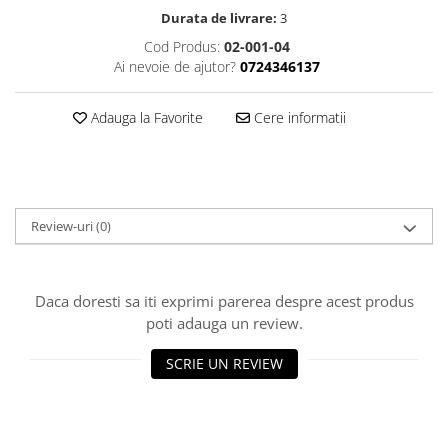
Osciloscoape B&K PRECISION
Durata de livrare:
3
Osciloscoape FLUKE
Cod Produs:
02-001-04
Ai nevoie de ajutor?
0724346137
Osciloscoape GW INSTEK
Osciloscoape HANTEK
Adauga la Favorite
Cere informatii
Osciloscoape KEYSIGHT
Osciloscoape OWON
Osciloscoape Peaktech
Review-uri
(0)
Osciloscoape ROHDE & SCHWARZ
Osciloscoape TELEDYNE LECROY
Osciloscoape UNI-T
Daca doresti sa iti exprimi parerea despre acest produs
poti adauga un review.
SCRIE UN REVIEW