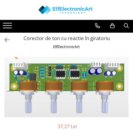
Toate Produsele
Audio
Corector de ton cu reactie în giratoriu
Auto
ElfElectronicArt
Instrumente de masura si control
Clesti Ampermetrici
Multimetre Digitale
Scule Atelier
Surse de alimentare
Termometre
Testere
Osciloscoape
Accesorii
37,27 Lei
Osciloscoape AXIOMET