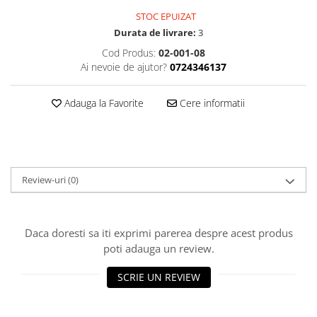
Osciloscoape B&K PRECISION
STOC EPUIZAT
Osciloscoape FLUKE
Durata de livrare:
3
Osciloscoape GW INSTEK
Cod Produs:
02-001-08
Ai nevoie de ajutor?
0724346137
Osciloscoape HANTEK
Osciloscoape KEYSIGHT
Adauga la Favorite
Cere informatii
Osciloscoape OWON
Osciloscoape Peaktech
Osciloscoape ROHDE & SCHWARZ
Review-uri
(0)
Osciloscoape TELEDYNE LECROY
Osciloscoape UNI-T
Daca doresti sa iti exprimi parerea despre acest produs
poti adauga un review.
SCRIE UN REVIEW