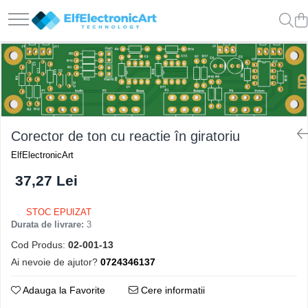
Instrumente de masura si control
Osciloscoape
Clesti Ampermetrici
Accesorii
Multimetre Digitale
Osciloscoape AXIOMET
Scule Atelier
Osciloscoape B&K PRECISION
Surse de alimentare
Osciloscoape FLUKE
Corector de ton cu reactie în giratoriu
Termometre
Osciloscoape GW INSTEK
ElfElectronicArt
Testere
Osciloscoape HANTEK
37,27 Lei
Osciloscoape KEYSIGHT
STOC EPUIZAT
Osciloscoape OWON
Durata de livrare:
3
Osciloscoape Peaktech
Cod Produs:
02-001-13
Osciloscoape ROHDE & SCHWARZ
Ai nevoie de ajutor?
0724346137
Osciloscoape TELEDYNE LECROY
Adauga la Favorite
Cere informatii
Osciloscoape UNI-T