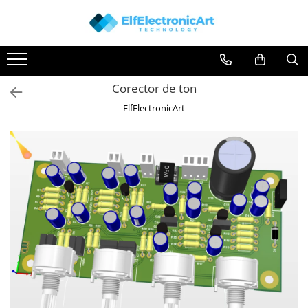
Toate Produsele
Audio
Corector de ton
Auto
ElfElectronicArt
Instrumente de masura si control
Clesti Ampermetrici
Multimetre Digitale
Scule Atelier
Surse de alimentare
Termometre
Testere
Osciloscoape
Accesorii
Osciloscoape AXIOMET