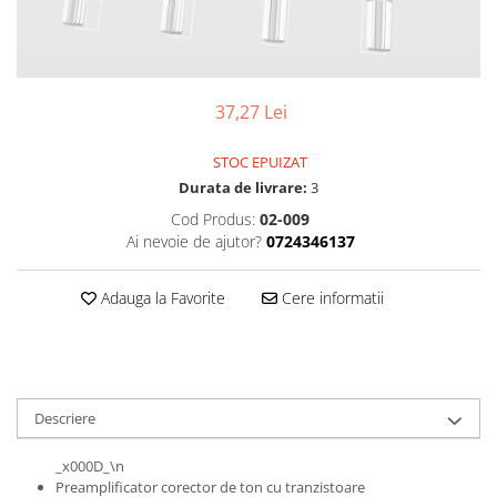
Osciloscoape B&K PRECISION
Osciloscoape FLUKE
Osciloscoape GW INSTEK
37,27 Lei
Osciloscoape HANTEK
Osciloscoape KEYSIGHT
STOC EPUIZAT
Osciloscoape OWON
Durata de livrare:
3
Osciloscoape Peaktech
Cod Produs:
02-009
Ai nevoie de ajutor?
0724346137
Osciloscoape ROHDE & SCHWARZ
Osciloscoape TELEDYNE LECROY
Adauga la Favorite
Cere informatii
Osciloscoape UNI-T
Descriere
_x000D_\n
Preamplificator corector de ton cu tranzistoare