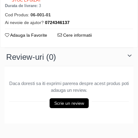
STOC EPUIZAT
Durata de livrare:
3
Cod Produs:
06-001-01
Ai nevoie de ajutor?
0724346137
Adauga la Favorite
Cere informatii
Review-uri
(0)
Daca doresti sa iti exprimi parerea despre acest produs poti
adauga un review.
Scrie un review