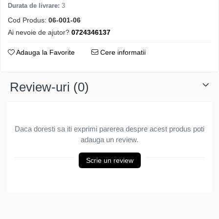
Durata de livrare:
3
Osciloscoape B&K PRECISION
Cod Produs:
06-001-06
Osciloscoape FLUKE
Ai nevoie de ajutor?
0724346137
Osciloscoape GW INSTEK
Osciloscoape HANTEK
Adauga la Favorite
Cere informatii
Osciloscoape KEYSIGHT
Osciloscoape OWON
Review-uri
(0)
Osciloscoape Peaktech
Osciloscoape ROHDE & SCHWARZ
Osciloscoape TELEDYNE LECROY
Daca doresti sa iti exprimi parerea despre acest produs poti
adauga un review.
Osciloscoape UNI-T
Scrie un review