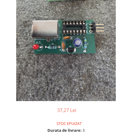
Osciloscoape B&K PRECISION
Osciloscoape FLUKE
Osciloscoape GW INSTEK
Osciloscoape HANTEK
Osciloscoape KEYSIGHT
Osciloscoape OWON
Osciloscoape Peaktech
Osciloscoape ROHDE & SCHWARZ
Osciloscoape TELEDYNE LECROY
Osciloscoape UNI-T
37,27 Lei
STOC EPUIZAT
Durata de livrare:
3