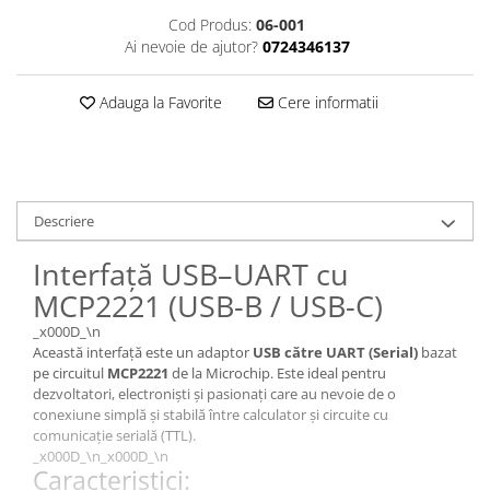
Cod Produs:
06-001
Ai nevoie de ajutor?
0724346137
Adauga la Favorite
Cere informatii
Descriere
Interfață USB–UART cu
MCP2221 (USB-B / USB-C)
_x000D_\n
Această interfață este un adaptor
USB către UART (Serial)
bazat
pe circuitul
MCP2221
de la Microchip. Este ideal pentru
dezvoltatori, electroniști și pasionați care au nevoie de o
conexiune simplă și stabilă între calculator și circuite cu
comunicație serială (TTL).
_x000D_\n_x000D_\n
Caracteristici: