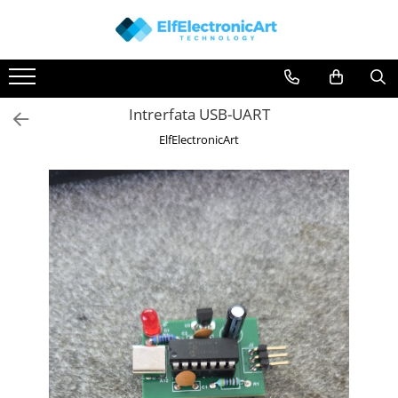
Toate Produsele
Audio
Intrerfata USB-UART
Auto
ElfElectronicArt
Instrumente de masura si control
Clesti Ampermetrici
Multimetre Digitale
Scule Atelier
Surse de alimentare
Termometre
Testere
Osciloscoape
Accesorii
Osciloscoape AXIOMET