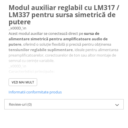
Modul auxiliar reglabil cu LM317 /
LM337 pentru sursa simetrică de
putere
_x000D_\n
Acest modul auxiliar se conectează direct pe
sursa de
alimentare simetrică pentru amplificatoare audio de
putere
, oferind o soluție flexibilă și precisă pentru obținerea
tensiunilor reglabile suplimentare
, ideale pentru alimentarea
preamplificatoarelor, corectoarelor de ton sau altor montaje de
semnal cu cerințe variabile.
_x000D_\n
Caracteristici principale:
_x000D_\n_x000D_\n
_x000D_\n
VEZI MAI MULT
_x000D_\n
Informatii conformitate produs
🔸
Stabilizare în două trepte
:
_x000D_\n_x000D_\n
_x000D_\n
Review-uri
(0)
_x000D_\n
Prima treaptă — tranzistor + diodă Zener, pentru pre-
reglare și protecția regulatorului
_x000D_\n