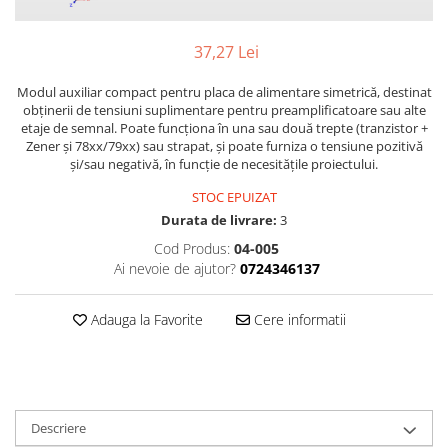
37,27 Lei
Modul auxiliar compact pentru placa de alimentare simetrică, destinat
obținerii de tensiuni suplimentare pentru preamplificatoare sau alte
etaje de semnal. Poate funcționa în una sau două trepte (tranzistor +
Zener și 78xx/79xx) sau strapat, și poate furniza o tensiune pozitivă
și/sau negativă, în funcție de necesitățile proiectului.
STOC EPUIZAT
Durata de livrare:
3
Cod Produs:
04-005
Ai nevoie de ajutor?
0724346137
Adauga la Favorite
Cere informatii
Descriere