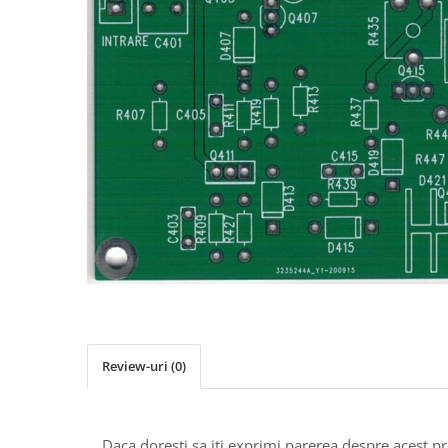
Osciloscoape B&K PRECISION
Osciloscoape FLUKE
Osciloscoape GW INSTEK
Osciloscoape HANTEK
Osciloscoape KEYSIGHT
Osciloscoape OWON
Osciloscoape Peaktech
Osciloscoape ROHDE & SCHWARZ
Osciloscoape TELEDYNE LECROY
Osciloscoape UNI-T
Review-uri
(0)
Daca doresti sa iti exprimi parerea despre acest 