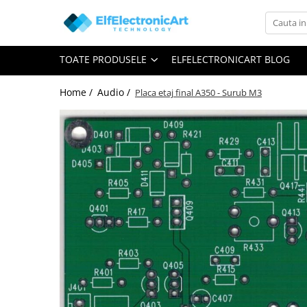
Toate Produsele
TOATE PRODUSELE
ELFELECTRONICART BLOG
Audio
Auto
Home /
Audio /
Placa etaj final A350 - Surub M3
Instrumente de masura si control
Clesti Ampermetrici
Multimetre Digitale
Scule Atelier
Surse de alimentare
Termometre
Testere
Osciloscoape
Accesorii
Osciloscoape AXIOMET