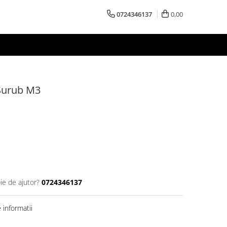
0724346137
0,00
 Surub M3
ie de ajutor?
0724346137
informatii